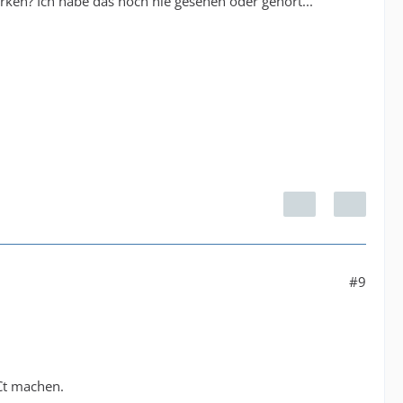
rken? Ich habe das noch nie gesehen oder gehört...
#9
Ct machen.