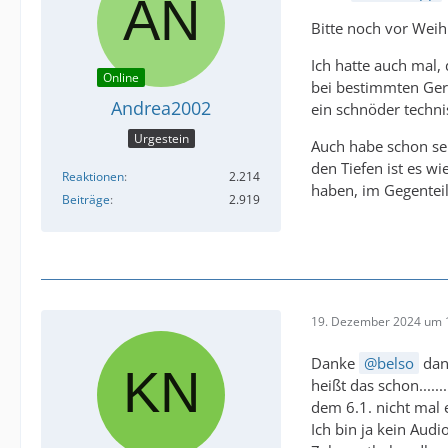
Bitte noch vor Weih
Ich hatte auch mal
Online
bei bestimmten Gerä
Andrea2002
ein schnöder techni
Urgestein
Auch habe schon sei
den Tiefen ist es wi
Reaktionen
2.214
haben, im Gegenteil
Beiträge
2.919
19. Dezember 2024 um 
Danke
belso
dann
heißt das schon......
dem 6.1. nicht mal 
Ich bin ja kein Aud