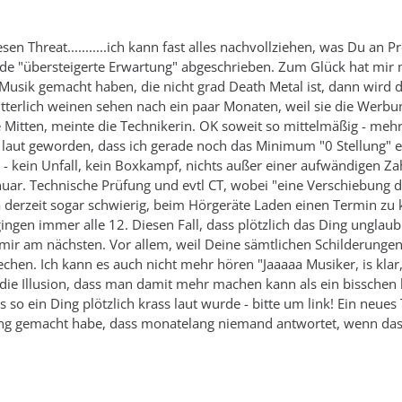
esen Threat...........ich kann fast alles nachvollziehen, was Du a
ede "übersteigerte Erwartung" abgeschrieben. Zum Glück hat mir 
usik gemacht haben, die nicht grad Death Metal ist, dann wird das 
tterlich weinen sehen nach ein paar Monaten, weil sie die Werbu
fe Mitten, meinte die Technikerin. OK soweit so mittelmäßig - mehr 
o laut geworden, dass ich gerade noch das Minimum "0 Stellung"
 - kein Unfall, kein Boxkampf, nichts außer einer aufwändigen Za
anuar. Technische Prüfung und evtl CT, wobei "eine Verschiebung 
ja derzeit sogar schwierig, beim Hörgeräte Laden einen Termin zu k
ingen immer alle 12. Diesen Fall, dass plötzlich das Ding unglaub
mir am nächsten. Vor allem, weil Deine sämtlichen Schilderunge
hen. Ich kann es auch nicht mehr hören "Jaaaaa Musiker, is klar, di
 die Illusion, dass man damit mehr machen kann als ein bissche
o ein Ding plötzlich krass laut wurde - bitte um link! Ein neues 
ung gemacht habe, dass monatelang niemand antwortet, wenn da