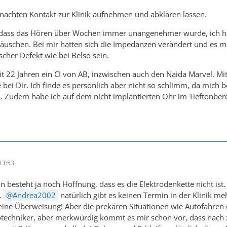
nachten Kontakt zur Klinik aufnehmen und abklären lassen.
, dass das Hören über Wochen immer unangenehmer wurde, ich ha
uschen. Bei mir hatten sich die Impedanzen verändert und es mu
scher Defekt wie bei Belso sein.
t 22 Jahren ein CI von AB, inzwischen auch den Naida Marvel. Mitt
e bei Dir. Ich finde es persönlich aber nicht so schlimm, da mich
. Zudem habe ich auf dem nicht implantierten Ohr im Tieftonbere
13:53
 besteht ja noch Hoffnung, dass es die Elektrodenkette nicht ist
..
Andrea2002
natürlich gibt es keinen Termin in der Klinik meh
eine Überweisung! Aber die prekären Situationen wie Autofahren et
iotechniker, aber merkwürdig kommt es mir schon vor, dass nach 