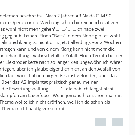
n Problemen beschreibst. Nach 2 Jahren AB Naida CI M 90
mein Operateur die Werbung schon hinreichend relativiert:
wohl nicht mehr gehen"........(:.......ich habe zwei
ng geglaubt haben. Einen "Bass" in dem Sinne gibt es wohl
als Blechklang ist nicht drin. Jetzt allerdings vor 2 Wochen
 ertragen kann und von einem Klang kann nicht mehr die
hnbehandlung - wahrscheinlich Zufall. Einen Termin bei der
der Elektrodenkette nach so langer Zeit ungewöhnlich wäre"
riegen, aber ich glaube eigentlich nicht an den Ausfall von
lich laut wird, hab ich nirgends sonst gefunden, aber das
n über das AB Implantat praktisch genau meinen
e Erwartungshaltung.........." - die hab ich längst nicht
n klampfen am Lagerfeuer. Wenn jemand hier schon mal mit
Thema wollte ich nicht eröffnen, weil ich da schon als
s Thema nicht häufig vorkommt.