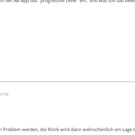
in der AB-App das "progressive Level" ein.. und was soll das bewi
17:19
 Problem werden, die Klinik wird dann wahrscheinlich ein Lage 