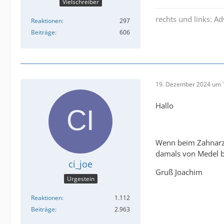
Vielschreiber
rechts und links: A
Reaktionen
297
Beiträge
606
19. Dezember 2024 um 
Hallo
Wenn beim Zahnarzt 
damals von Medel be
ci_joe
Gruß Joachim
Urgestein
Reaktionen
1.112
Beiträge
2.963