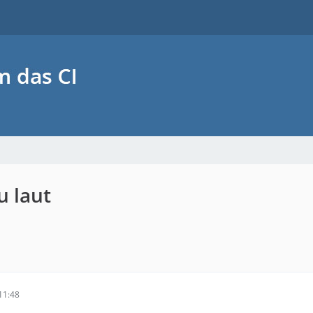
u laut
11:48