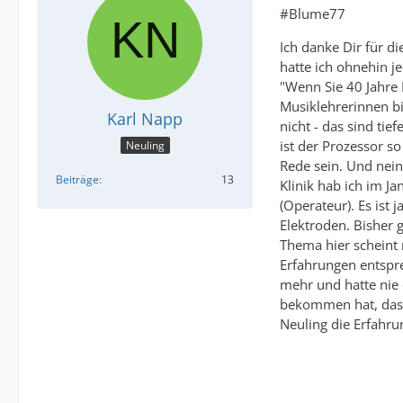
#Blume77
Ich danke Dir für di
hatte ich ohnehin j
"Wenn Sie 40 Jahre M
Musiklehrerinnen bi
Karl Napp
nicht - das sind tie
ist der Prozessor s
Neuling
Rede sein. Und nein
Beiträge
13
Klinik hab ich im J
(Operateur). Es ist 
Elektroden. Bisher g
Thema hier scheint 
Erfahrungen entsprec
mehr und hatte nie
bekommen hat, dass s
Neuling die Erfahr