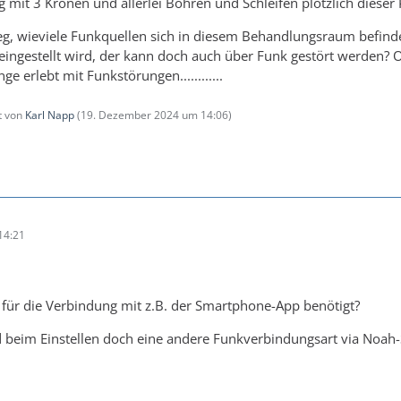
mit 3 Kronen und allerlei Bohren und Schleifen plötzlich dieser
g, wieviele Funkquellen sich in diesem Behandlungsraum befinde
eingestellt wird, der kann doch auch über Funk gestört werden? O
e erlebt mit Funkstörungen............
zt von
Karl Napp
(
19. Dezember 2024 um 14:06
)
14:21
 für die Verbindung mit z.B. der Smartphone-App benötigt?
 beim Einstellen doch eine andere Funkverbindungsart via Noah-Sc