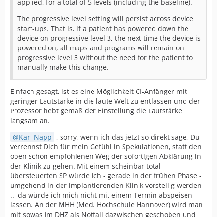
applied, for a total of 5 levels (including the baseline).
The progressive level setting will persist across device
start-ups. That is, if a patient has powered down the
device on progressive level 3, the next time the device is
powered on, all maps and programs will remain on
progressive level 3 without the need for the patient to
manually make this change.
Einfach gesagt, ist es eine Möglichkeit CI-Anfänger mit
geringer Lautstärke in die laute Welt zu entlassen und der
Prozessor hebt gemäß der Einstellung die Lautstärke
langsam an.
Karl Napp
, sorry, wenn ich das jetzt so direkt sage, Du
verrennst Dich für mein Gefühl in Spekulationen, statt den
oben schon empfohlenen Weg der sofortigen Abklärung in
der Klinik zu gehen. Mit einem scheinbar total
übersteuerten SP würde ich - gerade in der frühen Phase -
umgehend in der implantierenden Klinik vorstellig werden
... da würde ich mich nicht mit einem Termin abspeisen
lassen. An der MHH (Med. Hochschule Hannover) wird man
mit sowas im DHZ als Notfall dazwischen geschoben und