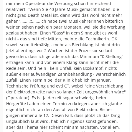
mir mein Operateur die Werbung schon hinreichend
relativiert: "Wenn Sie 40 Jahre Musik gemacht haben, die
nicht grad Death Metal ist, dann wird das wohl nicht mehr
gehen"........(:.......ich habe zwei Musiklehrerinnen bitterlich
weinen sehen nach ein paar Monaten, weil sie die Werbung
geglaubt haben. Einen "Bass" in dem Sinne gibt es wohl
nicht - das sind tiefe Mitten, meinte die Technikerin. OK
soweit so mittelmäßig - mehr als Blechklang ist nicht drin.
Jetzt allerdings vor 2 Wochen ist der Prozessor so laut
geworden, dass ich gerade noch das Minimum "0 Stellung"
ertragen kann und von einem Klang kann nicht mehr die
Rede sein. Und nein - kein Unfall, kein Boxkampf, nichts
außer einer aufwändigen Zahnbehandlung - wahrscheinlich
Zufall. Einen Termin bei der Klinik hab ich im Januar.
Technische Prüfung und evtl CT, wobei "eine Verschiebung
der Elektrodenkette nach so langer Zeit ungewöhnlich wäre"
(Operateur). Es ist ja derzeit sogar schwierig, beim
Hörgeräte Laden einen Termin zu kriegen, aber ich glaube
eigentlich nicht an den Ausfall von Elektroden. Bisher
gingen immer alle 12. Diesen Fall, dass plötzlich das Ding
unglaublich laut wird, hab ich nirgends sonst gefunden,
aber das Thema hier scheint mir am nächsten. Vor allem,