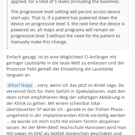
applied, for a total of 5 levels (including the baseline).
The progressive level setting will persist across device
start-ups. That is, if a patient has powered down the
device on progressive level 3, the next time the device is
powered on, all maps and programs will remain on
progressive level 3 without the need for the patient to
manually make this change.
Einfach gesagt, ist es eine Möglichkeit CI-Anfänger mit
geringer Lautstärke in die laute Welt zu entlassen und der
Prozessor hebt gemäß der Einstellung die Lautstärke
langsam an.
Karl Napp
, sorry, wenn ich das jetzt so direkt sage, Du
verrennst Dich für mein Gefühl in Spekulationen, statt den
oben schon empfohlenen Weg der sofortigen Abklärung in
der Klinik zu gehen. Mit einem scheinbar total
übersteuerten SP würde ich - gerade in der frühen Phase -
umgehend in der implantierenden Klinik vorstellig werden
... da würde ich mich nicht mit einem Termin abspeisen
lassen. An der MHH (Med. Hochschule Hannover) wird man
mit sowas im DHZ als Notfall dazwischen geschoben und