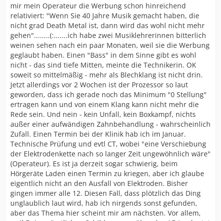
mir mein Operateur die Werbung schon hinreichend
relativiert: "Wenn Sie 40 Jahre Musik gemacht haben, die
nicht grad Death Metal ist, dann wird das wohl nicht mehr
gehen"........(:.......ich habe zwei Musiklehrerinnen bitterlich
weinen sehen nach ein paar Monaten, weil sie die Werbung
geglaubt haben. Einen "Bass" in dem Sinne gibt es wohl
nicht - das sind tiefe Mitten, meinte die Technikerin. OK
soweit so mittelmäßig - mehr als Blechklang ist nicht drin.
Jetzt allerdings vor 2 Wochen ist der Prozessor so laut
geworden, dass ich gerade noch das Minimum "0 Stellung"
ertragen kann und von einem Klang kann nicht mehr die
Rede sein. Und nein - kein Unfall, kein Boxkampf, nichts
außer einer aufwändigen Zahnbehandlung - wahrscheinlich
Zufall. Einen Termin bei der Klinik hab ich im Januar.
Technische Prüfung und evtl CT, wobei "eine Verschiebung
der Elektrodenkette nach so langer Zeit ungewöhnlich wäre"
(Operateur). Es ist ja derzeit sogar schwierig, beim
Hörgeräte Laden einen Termin zu kriegen, aber ich glaube
eigentlich nicht an den Ausfall von Elektroden. Bisher
gingen immer alle 12. Diesen Fall, dass plötzlich das Ding
unglaublich laut wird, hab ich nirgends sonst gefunden,
aber das Thema hier scheint mir am nächsten. Vor allem,