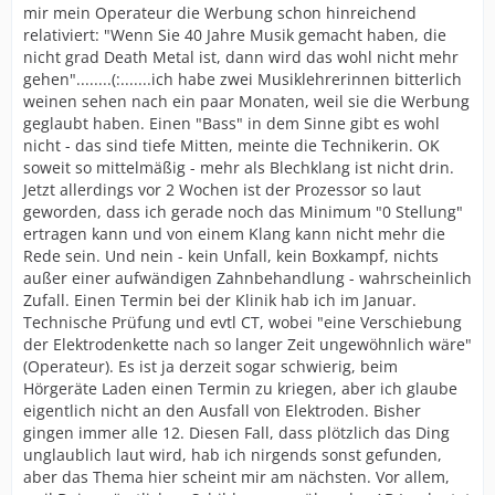
mir mein Operateur die Werbung schon hinreichend
relativiert: "Wenn Sie 40 Jahre Musik gemacht haben, die
nicht grad Death Metal ist, dann wird das wohl nicht mehr
gehen"........(:.......ich habe zwei Musiklehrerinnen bitterlich
weinen sehen nach ein paar Monaten, weil sie die Werbung
geglaubt haben. Einen "Bass" in dem Sinne gibt es wohl
nicht - das sind tiefe Mitten, meinte die Technikerin. OK
soweit so mittelmäßig - mehr als Blechklang ist nicht drin.
Jetzt allerdings vor 2 Wochen ist der Prozessor so laut
geworden, dass ich gerade noch das Minimum "0 Stellung"
ertragen kann und von einem Klang kann nicht mehr die
Rede sein. Und nein - kein Unfall, kein Boxkampf, nichts
außer einer aufwändigen Zahnbehandlung - wahrscheinlich
Zufall. Einen Termin bei der Klinik hab ich im Januar.
Technische Prüfung und evtl CT, wobei "eine Verschiebung
der Elektrodenkette nach so langer Zeit ungewöhnlich wäre"
(Operateur). Es ist ja derzeit sogar schwierig, beim
Hörgeräte Laden einen Termin zu kriegen, aber ich glaube
eigentlich nicht an den Ausfall von Elektroden. Bisher
gingen immer alle 12. Diesen Fall, dass plötzlich das Ding
unglaublich laut wird, hab ich nirgends sonst gefunden,
aber das Thema hier scheint mir am nächsten. Vor allem,