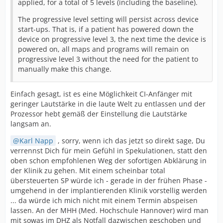
applied, for a total of 5 levels (including the baseline).
The progressive level setting will persist across device
start-ups. That is, if a patient has powered down the
device on progressive level 3, the next time the device is
powered on, all maps and programs will remain on
progressive level 3 without the need for the patient to
manually make this change.
Einfach gesagt, ist es eine Möglichkeit CI-Anfänger mit
geringer Lautstärke in die laute Welt zu entlassen und der
Prozessor hebt gemäß der Einstellung die Lautstärke
langsam an.
Karl Napp
, sorry, wenn ich das jetzt so direkt sage, Du
verrennst Dich für mein Gefühl in Spekulationen, statt den
oben schon empfohlenen Weg der sofortigen Abklärung in
der Klinik zu gehen. Mit einem scheinbar total
übersteuerten SP würde ich - gerade in der frühen Phase -
umgehend in der implantierenden Klinik vorstellig werden
... da würde ich mich nicht mit einem Termin abspeisen
lassen. An der MHH (Med. Hochschule Hannover) wird man
mit sowas im DHZ als Notfall dazwischen geschoben und