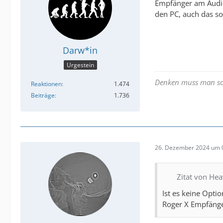
Empfänger am AudioL
den PC, auch das sol
Darw*in
Urgestein
Denken muss man sow
Reaktionen
1.474
Beiträge
1.736
26. Dezember 2024 um 
Zitat von He
Ist es keine Opti
Roger X Empfänge