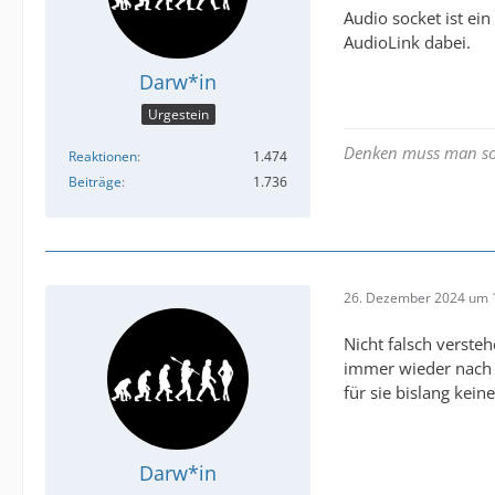
Audio socket ist ein
AudioLink dabei.
Darw*in
Urgestein
Denken muss man sow
Reaktionen
1.474
Beiträge
1.736
26. Dezember 2024 um 
Nicht falsch verste
immer wieder nach 
für sie bislang kei
Darw*in