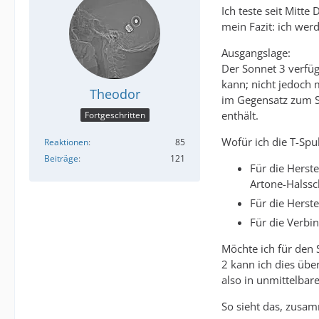
Ich teste seit Mitte
mein Fazit: ich wer
Ausgangslage:
Der Sonnet 3 verfüg
kann; nicht jedoch 
Theodor
im Gegensatz zum So
enthält.
Fortgeschritten
Wofür ich die T-Spu
Reaktionen
85
Beiträge
121
Für die Herst
Artone-Halssch
Für die Herst
Für die Verbi
Möchte ich für den 
2 kann ich dies übe
also in unmittelbare
So sieht das, zusam