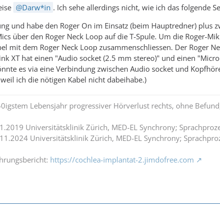
eise
Darw*in
. Ich sehe allerdings nicht, wie ich das folgende S
tzung und habe den Roger On im Einsatz (beim Hauptredner) plus 
Mics über den Roger Neck Loop auf die T-Spule. Um die Roger-Mi
bel mit dem Roger Neck Loop zusammenschliessen. Der Roger Ne
ink XT hat einen "Audio socket (2.5 mm stereo)" und einen "Micro
nnte es via eine Verbindung zwischen Audio socket und Kopfhöre
weil ich die nötigen Kabel nicht dabeihabe.)
0igstem Lebensjahr progressiver Hörverlust rechts, ohne Befund;
.1.2019 Universitätsklinik Zürich, MED-EL Synchrony; Sprachpro
.11.2024 Universitätsklinik Zürich, MED-EL Synchrony; Sprachpro
ahrungsbericht:
https://cochlea-implantat-2.jimdofree.com