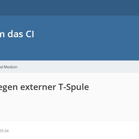
nd Medizin
egen externer T-Spule
20:34