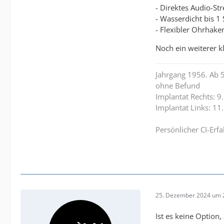
- Direktes Audio-S
- Wasserdicht bis 1
- Flexibler Ohrhaken
Noch ein weiterer k
Jahrgang 1956. Ab 5
ohne Befund
Implantat Rechts: 9
Implantat Links: 11
Persönlicher CI-Erf
25. Dezember 2024 um 
Ist es keine Option