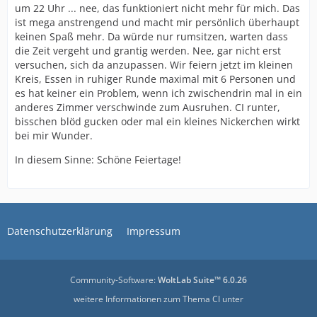
um 22 Uhr ... nee, das funktioniert nicht mehr für mich. Das
ist mega anstrengend und macht mir persönlich überhaupt
keinen Spaß mehr. Da würde nur rumsitzen, warten dass
die Zeit vergeht und grantig werden. Nee, gar nicht erst
versuchen, sich da anzupassen. Wir feiern jetzt im kleinen
Kreis, Essen in ruhiger Runde maximal mit 6 Personen und
es hat keiner ein Problem, wenn ich zwischendrin mal in ein
anderes Zimmer verschwinde zum Ausruhen. CI runter,
bisschen blöd gucken oder mal ein kleines Nickerchen wirkt
bei mir Wunder.
In diesem Sinne: Schöne Feiertage!
Datenschutzerklärung
Impressum
Community-Software:
WoltLab Suite™ 6.0.26
weitere Informationen zum Thema CI unter