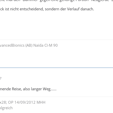
ck ist nicht entscheidend, sondern der Verlauf danach.
dvancedBionics (AB) Naída CI-M 90
07
nnende Reise, also langer Weg......
lex28; OP 14/09/2012 MHH
lgreich