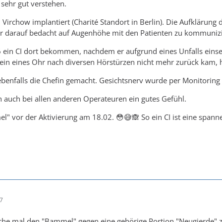
 sehr gut verstehen.
Virchow implantiert (Charité Standort in Berlin). Die Aufklärung 
ehr darauf bedacht auf Augenhöhe mit den Patienten zu kommuniz
 ein CI dort bekommen, nachdem er aufgrund eines Unfalls einseiti
ein eines Ohr nach diversen Hörstürzen nicht mehr zurück kam, ha
ebenfalls die Chefin gemacht. Gesichtsnerv wurde per Monitorin
h auch bei allen anderen Operateuren ein gutes Gefühl.
" vor der Aktivierung am 18.02. 😳😅🙈 So ein CI ist eine spann
17
he mal den "Bammel" gegen eine gehörige Portion "Neugierde" z