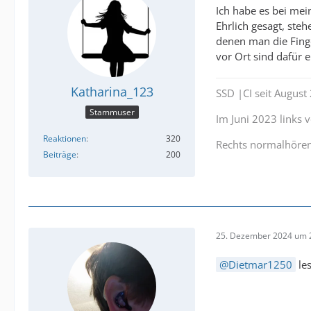
Ich habe es bei mei
Ehrlich gesagt, ste
denen man die Finge
vor Ort sind dafür e
Katharina_123
SSD |CI seit Augus
Stammuser
Im Juni 2023 links
Reaktionen
320
Rechts normalhöre
Beiträge
200
25. Dezember 2024 um 
Dietmar1250
les