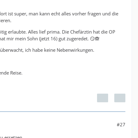
dort ist super, man kann echt alles vorher fragen und die
ieren.
g erlaubte. Alles lief prima. Die Chefärztin hat die OP
t mir mein Sohn (jetzt 16) gut zugeredet. 😏🙈
g überwacht, ich habe keine Nebenwirkungen.
ende Reise.
#27
u ersetzen.