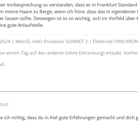
ner Vorbesprechung so verstanden, dass es in Frankfurt Standar
hen meine Haare zu Berge, wenn ich höre, dass das in irgendeiner K
r lassen sollte. Deswegen ist es so wichtig, sich im Vorfeld über
ine gute Anlaufstelle.
t 2024 | Med-El, HdO-Prozessor SONNET 3 | Elektrode SYNCHRON
 von einem Tag auf den anderen (ohne Erkrankung) ertaubt. Vorhe
nd.
23:47
e ich richtig, dass du in Kiel gute Erfahrungen gemacht und dich 