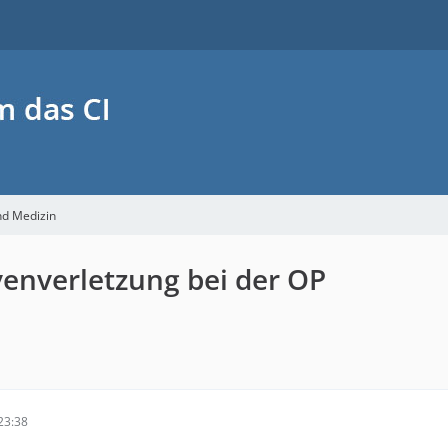
nd Medizin
venverletzung bei der OP
23:38