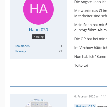
Die Ängste kann ich
Mir wurde das CI im 
Mitarbeiter sind s
Mein Sohn hat mit 6
Hanni030
durchgeführt. Als m
Neuling
Die OP hat bei mir 
Reaktionen
4
Im Virchow hätte ic
Beiträge
23
Nun hab ich "Bammel
Toitoitoi
6. Februar 2025 um 14:
Hanni030
versuc