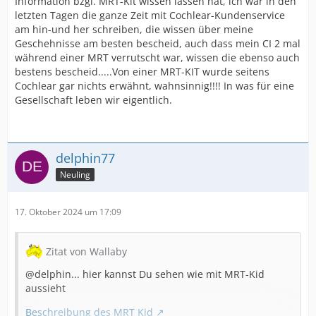
Information bzgl. MRT-Kit wissen lassen hat, ich war in den
So habe ich immer ein KIT vorrätig
letzten Tagen die ganze Zeit mit Cochlear-Kundenservice
Innerhalb von 2 Tagen hole ich es dann beim HNO oder
am hin-und her schreiben, die wissen über meine
Hausarzt ab.
Geschehnisse am besten bescheid, auch dass mein CI 2 mal
während einer MRT verrutscht war, wissen die ebenso auch
Das MRT-KIT besteht aus einem selbstklebenden
bestens bescheid.....Von einer MRT-KIT wurde seitens
Verband und einen Magnetadapter. Der Verband wird
Cochlear gar nichts erwähnt, wahnsinnig!!!! In was für eine
dann entsprechend genau der Anleitung, die dabei ist,
Gesellschaft leben wir eigentlich.
angelegt. Wenn das alles richtig gemacht wurde kann
nichts verrutschen.
delphin77
Neuling
17. Oktober 2024 um 17:09
Zitat von Wallaby
@delphin... hier kannst Du sehen wie mit MRT-Kid
aussieht
Beschreibung des MRT Kid