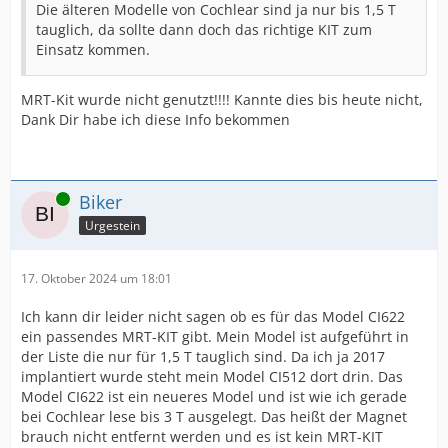
Aus meiner SHG gab ebenso einige CI-Träger die vor Ort
Die älteren Modelle von Cochlear sind ja nur bis 1,5 T
ebenso keinen Radiologen fanden um ein MRT machen
tauglich, da sollte dann doch das richtige KIT zum
zu lassen. Man soll auch bedenken, dass Radiologie
Einsatz kommen.
nicht gleich Radiologie ist, auch diese haben Ihre
Schwerpunkte.
MRT-Kit wurde nicht genutzt!!!! Kannte dies bis heute nicht,
Dank Dir habe ich diese Info bekommen
Obwohl Du bereits einmal mit MRT schlechte Erfahrung
hattest, denkst Du dennoch erneut über MRT nach um
ggf. machen zu lassen. Wurde wegen des verrutschens
des Implantat damals was gemacht?
Online
Biker
Urgestein
17. Oktober 2024 um 18:01
Ich kann dir leider nicht sagen ob es für das Model CI622
ein passendes MRT-KIT gibt. Mein Model ist aufgeführt in
der Liste die nur für 1,5 T tauglich sind. Da ich ja 2017
implantiert wurde steht mein Model CI512 dort drin. Das
Model CI622 ist ein neueres Model und ist wie ich gerade
bei Cochlear lese bis 3 T ausgelegt. Das heißt der Magnet
brauch nicht entfernt werden und es ist kein MRT-KIT