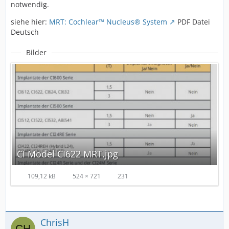
notwendig.
siehe hier:
MRT: Cochlear™ Nucleus® System
PDF Datei
Deutsch
Bilder
CI Model CI622 MRT.jpg
109,12 kB
524 × 721
231
ChrisH