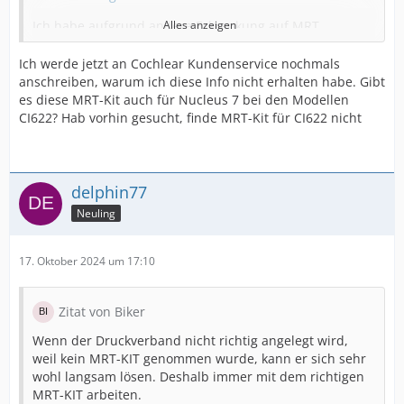
Ich habe aufgrund andere Erkrankung auf MRT
Alles anzeigen
verzichtet und lies die Ärzte wissen, dass dies nicht so
ohne weiteres möglich ist. Meine CIs sind von 2001 und
Ich werde jetzt an Cochlear Kundenservice nochmals
2007 (sind beides von Cochlear aber zweierlei
anschreiben, warum ich diese Info nicht erhalten habe. Gibt
Implantattyp).
es diese MRT-Kit auch für Nucleus 7 bei den Modellen
CI622? Hab vorhin gesucht, finde MRT-Kit für CI622 nicht
Aber selbst wenn mit MRT-Kids beim Radiologen
mitgeteilt wurde, lehnen viele niedergelassene
Radiologen ab MRT zu machen, damit im Falle des
Falles nicht in Verantwortung gezogen werden kann.
delphin77
Das ist so meine Erfahrungen im Frühjahr. Meine
Neuling
beiden operierende CI-Kliniken waren zu weit weg. Die
näher liegende CI-Kliniken hiess es man nehme keine
"Fremd"patienten und bei einem konnte zwischen
17. Oktober 2024 um 17:10
Radiologie und HNO wegen Überweisung nicht einigen
um mir konkret über ablauf mitzuteilen.
Hatte an kurzfristige Reimplantation nachgedacht, aber
Zitat von Biker
im Hauruck Verfahren wollte ich letztendlich keine
Wenn der Druckverband nicht richtig angelegt wird,
Reimplantation, damit ich nicht noch neue "Baustelle"
weil kein MRT-KIT genommen wurde, kann er sich sehr
einhandle. Daher lies ich letztendlich sein und setzte
wohl langsam lösen. Deshalb immer mit dem richtigen
auf CT.
MRT-KIT arbeiten.