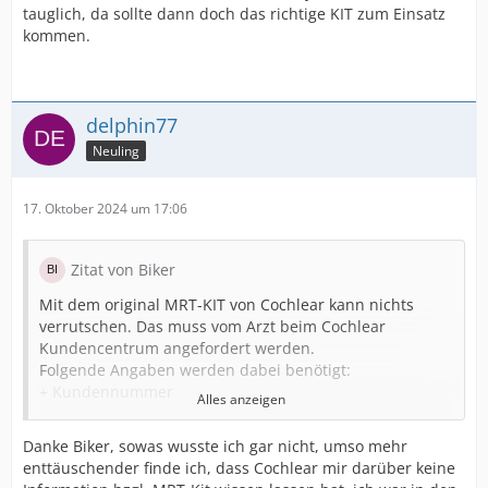
tauglich, da sollte dann doch das richtige KIT zum Einsatz
kommen.
delphin77
Neuling
17. Oktober 2024 um 17:06
Zitat von Biker
Mit dem original MRT-KIT von Cochlear kann nichts
verrutschen. Das muss vom Arzt beim Cochlear
Kundencentrum angefordert werden.
Folgende Angaben werden dabei benötigt:
+ Kundennummer
Alles anzeigen
+ Cochlearimplantat Modell: hier z.B. bei mir CI512
rechts( steht auf dem Implantatpass)
Danke Biker, sowas wusste ich gar nicht, umso mehr
Ich lasse das immer über meinen Hausarzt bestellen,
enttäuschender finde ich, dass Cochlear mir darüber keine
oder über meinen HNO