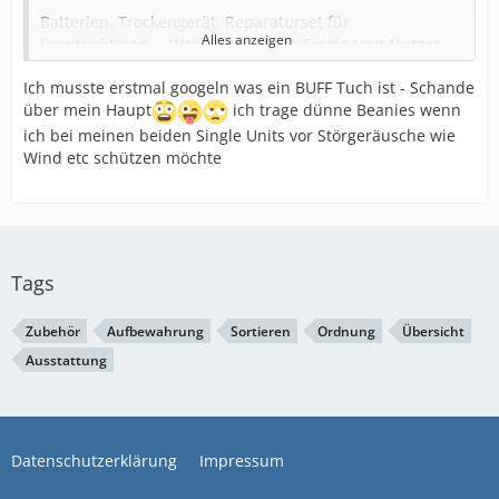
Batterien, Trockengerät, Reparaturset für
Alles anzeigen
Eventualitäten…. Weiß nicht ob Du Single Unit Nutzer
bist oder ein HdO Gerät hast. Evtl. noch ein
Ich musste erstmal googeln was ein BUFF Tuch ist - Schande
Spulenkabel. Am Strand ziehe ich mir gerne eine
über mein Haupt
ich trage dünne Beanies wenn
Stirnband oder ein entsprechend gefaltetes BUFF Tuch
als Schalldämpfer über die Mikrofone. Das reicht mir
ich bei meinen beiden Single Units vor Störgeräusche wie
meistens.
Wind etc schützen möchte
Wünsche Dir einen schönen und erholsamen Urlaub.
Mit freundlichem Gruß
Thomas
Tags
Zubehör
Aufbewahrung
Sortieren
Ordnung
Übersicht
Ausstattung
Datenschutzerklärung
Impressum