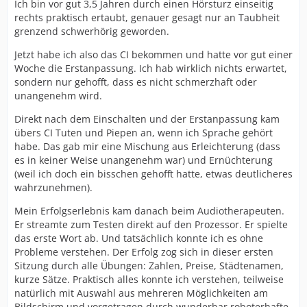
Ich bin vor gut 3,5 Jahren durch einen Hörsturz einseitig
rechts praktisch ertaubt, genauer gesagt nur an Taubheit
grenzend schwerhörig geworden.
Jetzt habe ich also das CI bekommen und hatte vor gut einer
Woche die Erstanpassung. Ich hab wirklich nichts erwartet,
sondern nur gehofft, dass es nicht schmerzhaft oder
unangenehm wird.
Direkt nach dem Einschalten und der Erstanpassung kam
übers CI Tuten und Piepen an, wenn ich Sprache gehört
habe. Das gab mir eine Mischung aus Erleichterung (dass
es in keiner Weise unangenehm war) und Ernüchterung
(weil ich doch ein bisschen gehofft hatte, etwas deutlicheres
wahrzunehmen).
Mein Erfolgserlebnis kam danach beim Audiotherapeuten.
Er streamte zum Testen direkt auf den Prozessor. Er spielte
das erste Wort ab. Und tatsächlich konnte ich es ohne
Probleme verstehen. Der Erfolg zog sich in dieser ersten
Sitzung durch alle Übungen: Zahlen, Preise, Städtenamen,
kurze Sätze. Praktisch alles konnte ich verstehen, teilweise
natürlich mit Auswahl aus mehreren Möglichkeiten am
Bildschirm und vorgetragen durch wunderbar roboterhafte