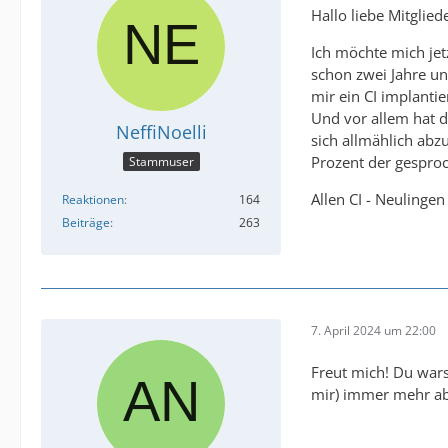
Hallo liebe Mitglied
Ich möchte mich jet
schon zwei Jahre und
mir ein CI implant
Und vor allem hat 
NeffiNoelli
sich allmählich abz
Prozent der gespro
Stammuser
Allen CI - Neulingen
Reaktionen
164
Beiträge
263
7. April 2024 um 22:00
Freut mich! Du warst
mir) immer mehr ab