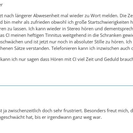
er
zt nach längerer Abwesenheit mal wieder zu Wort melden. Die Zeit 
 bin mehr als zufrieden obwohl ich große Startschwierigkeiten hatt
ieren zu lassen. Ich kann wieder in Stereo hören und dementspr
das CI meinen heftigen Tinnitus weitgehend in die Schranken gew
uschwächen und ist jetzt nur noch in absoluter Stille zu hören. 
chenen Sätze verstanden. Telefonieren kann ich inzwischen auch
 kann ich nur sagen dass Hören mit CI viel Zeit und Geduld braucht
 ja zwischenzeitlich doch sehr frustriert. Besonders freut mich, 
geschwächt hat, bis er irgendwann ganz weg war.