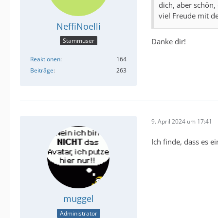
dich, aber schön,
viel Freude mit 
NeffiNoelli
Danke dir!
Stammuser
Reaktionen
164
Beiträge
263
9. April 2024 um 17:41
Ich finde, dass es e
muggel
Administrator