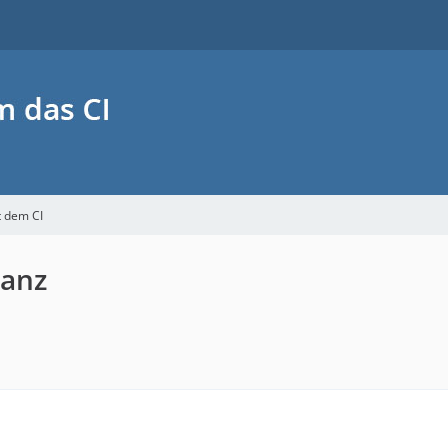
t dem CI
lanz