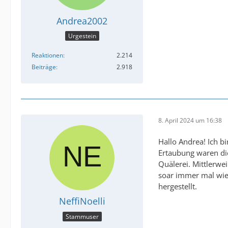
Andrea2002
Urgestein
Reaktionen
2.214
Beiträge
2.918
8. April 2024 um 16:38
Hallo Andrea! Ich bi
Ertaubung waren die
Quälerei. Mittlerw
soar immer mal wied
hergestellt.
NeffiNoelli
Stammuser