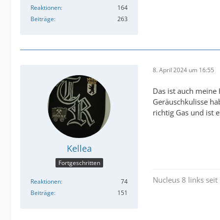
Reaktionen
164
Beiträge
263
8. April 2024 um 16:55
Das ist auch meine 
Geräuschkulisse hab
richtig Gas und ist 
Kellea
Fortgeschritten
Nucleus 8 links sei
Reaktionen
74
Beiträge
151