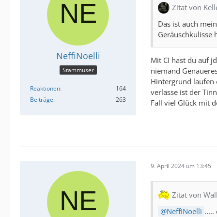
Zitat von Kell
Das ist auch mein
Geräuschkulisse h
NeffiNoelli
Mit CI hast du auf 
niemand Genaueres 
Stammuser
Hintergrund laufen
Reaktionen
164
verlasse ist der Tin
Beiträge
263
Fall viel Glück mit 
9. April 2024 um 13:45
Zitat von Wal
NeffiNoelli
...