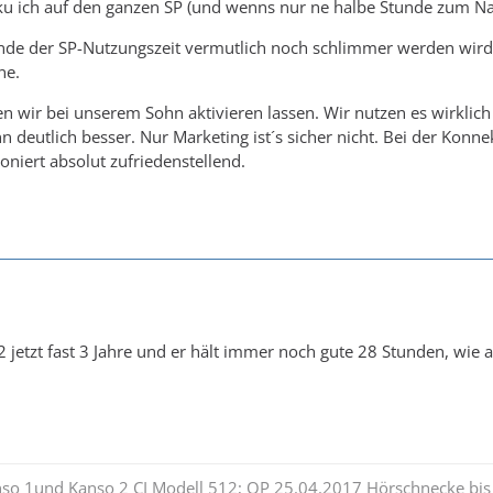
u ich auf den ganzen SP (und wenns nur ne halbe Stunde zum Na
de der SP-Nutzungszeit vermutlich noch schlimmer werden wird. 
ne.
 wir bei unserem Sohn aktivieren lassen. Wir nutzen es wirklich 
nn deutlich besser. Nur Marketing ist´s sicher nicht. Bei der Kon
oniert absolut zufriedenstellend.
 jetzt fast 3 Jahre und er hält immer noch gute 28 Stunden, wie a
nso 1und Kanso 2 CI Modell 512; OP 25.04.2017 Hörschnecke bis 