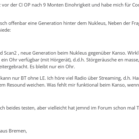
rz vor der CI OP nach 9 Monten Einohrigkeit und habe mich für Co
isch offenbar eine Generation hinter dem Nukleus, Neben der Frage 
iede:
d Scan2 , neue Generation beim Nukleus gegenüber Kanso. Wirkli
r ein Ohr verfügbar (mit Hörgerät), d.d.h. Störgeräusche en mas
itergebracht. Es bleibt nur ein Ohr.
 kann nur BT ohne LE. Ich höre viel Radio über Streaming, d.h. Ha
em Resound weichen. Was fehlt mir funktional beim Kanso, wenn 
 ich beides testen, aber vielleicht hat jemnd im Forum schon mal 
 aus Bremen,