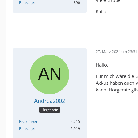
Beiträge
890
Katja
27. März 2024 um 23:31
Hallo,
Für mich wäre die 
Akkus haben auch Vo
kann. Hörgeräte gibt
Andrea2002
Urgestein
Reaktionen
2.215
Beiträge
2.919