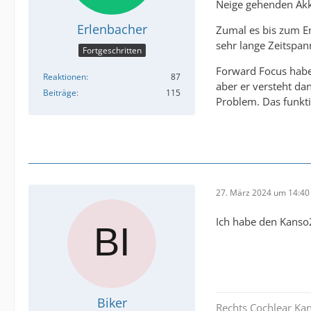
Neige gehenden Akk
Erlenbacher
Zumal es bis zum En
sehr lange Zeitspan
Fortgeschritten
Forward Focus haben
Reaktionen
87
aber er versteht da
Beiträge
115
Problem. Das funkti
27. März 2024 um 14:40
Ich habe den Kanso2
Biker
Rechts Cochlear Ka