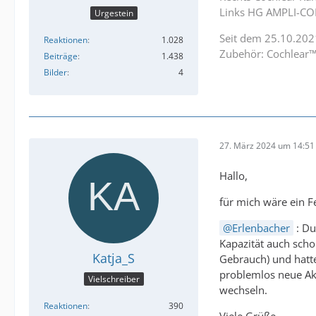
Links HG AMPLI-CO
Urgestein
Seit dem 25.10.202
Reaktionen
1.028
Zubehör: Cochlear™
Beiträge
1.438
Bilder
4
27. März 2024 um 14:51
Hallo,
für mich wäre ein F
Erlenbacher
: Du
Kapazität auch scho
Katja_S
Gebrauch) und hatte
problemlos neue Akk
Vielschreiber
wechseln.
Reaktionen
390
Viele Grüße