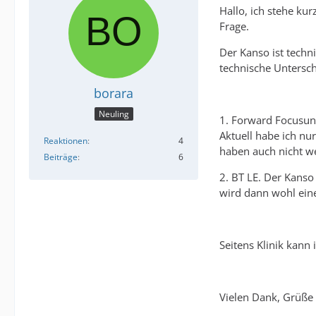
Hallo, ich stehe ku
Frage.
Der Kanso ist techn
technische Untersch
borara
Neuling
1. Forward Focusun
Aktuell habe ich nu
Reaktionen
4
haben auch nicht we
Beiträge
6
2. BT LE. Der Kanso
wird dann wohl ein
Seitens Klinik kann
Vielen Dank, Grüße