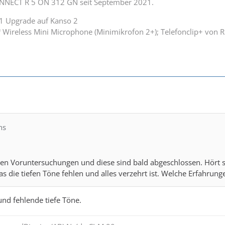
NNECT R 5 ON 312 GN seit September 2021.
1 Upgrade auf Kanso 2
 Wireless Mini Microphone (Minimikrofon 2+); Telefonclip+ von
hs
 den Voruntersuchungen und diese sind bald abgeschlossen. Hört 
as die tiefen Töne fehlen und alles verzehrt ist. Welche Erfahrung
und fehlende tiefe Töne.