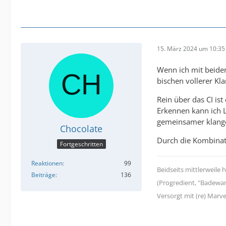
15. März 2024 um 10:35
Wenn ich mit beiden
bischen vollerer Kl
Rein über das CI is
Erkennen kann ich L
gemeinsamer klang
Chocolate
Durch die Kombinat
Fortgeschritten
Reaktionen
99
Beidseits mittlerweile
Beiträge
136
(Progredient, "Badewa
Versorgt mit (re) Marve