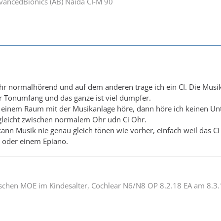
dvancedBionics (AB) Naída CI-M 90
hr normalhörend und auf dem anderen trage ich ein CI. Die Musik 
ser Tonumfang und das ganze ist viel dumpfer.
einem Raum mit der Musikanlage höre, dann höre ich keinen Unte
gleicht zwischen normalem Ohr udn Ci Ohr.
 kann Musik nie genau gleich tönen wie vorher, einfach weil das C
r oder einem Epiano.
ischen MOE im Kindesalter, Cochlear N6/N8 OP 8.2.18 EA am 8.3