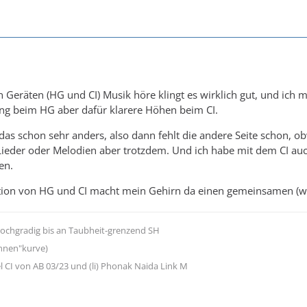
 Geräten (HG und CI) Musik höre klingt es wirklich gut, und ich m
ang beim HG aber dafür klarere Höhen beim CI.
t das schon sehr anders, also dann fehlt die andere Seite schon, o
ieder oder Melodien aber trotzdem. Und ich habe mit dem CI auc
en.
ion von HG und CI macht mein Gehirn da einen gemeinsamen (wir
 hochgradig bis an Taubheit-grenzend SH
nnen"kurve)
l CI von AB 03/23 und (li) Phonak Naida Link M