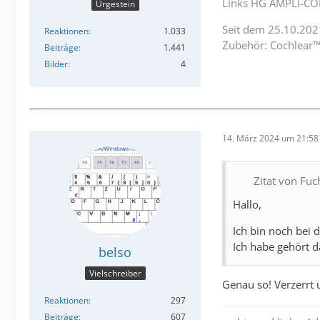
Links HG AMPLI-CO
Urgestein
Seit dem 25.10.202
Reaktionen
1.033
Zubehör: Cochlear™
Beiträge
1.441
Bilder
4
14. März 2024 um 21:58
Zitat von Fuc
Hallo,
Ich bin noch bei
Ich habe gehört d
belso
Vielschreiber
Genau so! Verzerrt 
Reaktionen
297
Beiträge
607