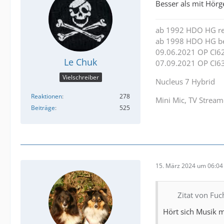
Besser als mit Hörg
ab 1992 HDO HG re
ab 1998 HDO HG be
09.06.2021 OP CI62
Le Chuk
07.09.2021 OP CI63
Vielschreiber
Nucleus 7 Hybrid
Reaktionen
278
Mini Mic, TV Strea
Beiträge
525
15. März 2024 um 06:04
Zitat von Fuc
Hört sich Musik 