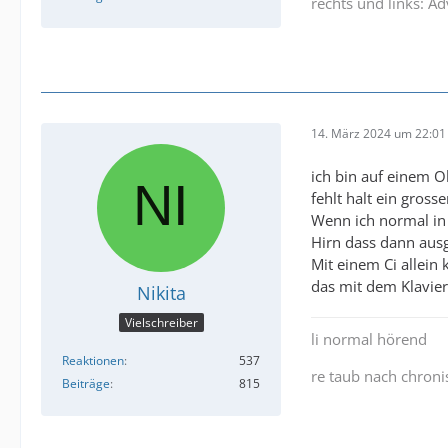
rechts und links: A
14. März 2024 um 22:01
ich bin auf einem O
fehlt halt ein gros
Wenn ich normal in 
Hirn dass dann aus
Mit einem Ci allein
das mit dem Klavie
Nikita
Vielschreiber
li normal hörend
Reaktionen
537
re taub nach chron
Beiträge
815