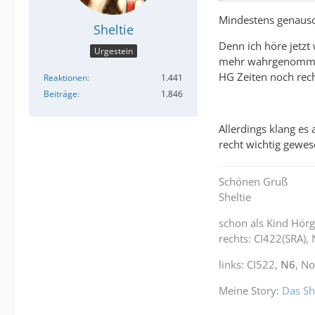
Mindestens genauso 
Sheltie
Denn ich höre jetzt
Urgestein
mehr wahrgenommen h
HG Zeiten noch rech
Reaktionen
1.441
Beiträge
1.846
Allerdings klang es
recht wichtig gewese
Schönen Gruß
Sheltie
schon als Kind Hörg
rechts: CI422(SRA),
links: CI522,
N6
, N
Meine Story:
Das Sh