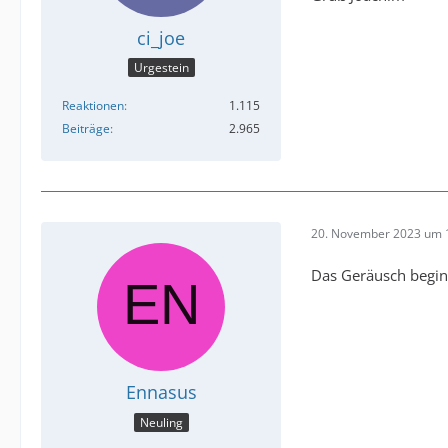
ci_joe
Urgestein
Reaktionen
1.115
Beiträge
2.965
20. November 2023 um 
Das Geräusch beginn
Ennasus
Neuling