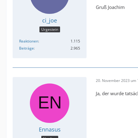
Gruß Joachim
ci_joe
Urgestein
Reaktionen
1.115
Beiträge
2.965
20. November 2023 um 
Ja, der wurde tatsä
Ennasus