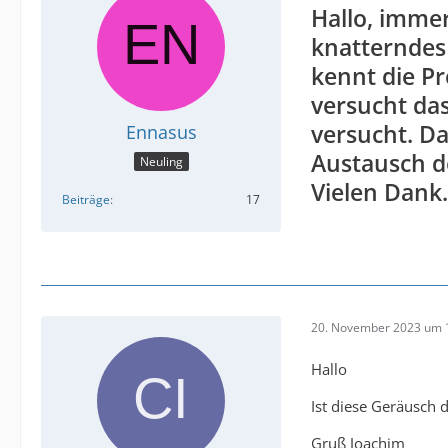
Hallo, immer
knatterndes
kennt die P
versucht das
versucht. Da
Ennasus
Austausch de
Neuling
Vielen Dank.
Beiträge
17
20. November 2023 um 
Hallo
Ist diese Geräusch 
Gruß Joachim