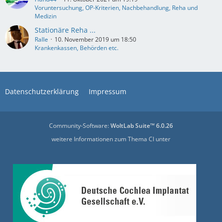
Voruntersuchung, OP-Kriterien, Nachbehandlung, Reha und
Medizin
Stationäre Reha ...
Ralle
10. November 2019 um 18:50
Krankenkassen, Behörden etc.
Datenschutzerklärung
Impressum
Community-Software:
WoltLab Suite™ 6.0.26
weitere Informationen zum Thema CI unter