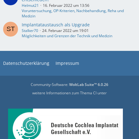
Helmut21
16. Februar 2022 um 13:56
Voruntersuchung, OP-Kriterien, Nachbehandlung, Reha und
Medizin
Implantataustausch als Upgrade
Stalker70
24. Februar 2022 um 19:01
Möglichkeiten und Grenzen der Technik und Medizin
Datenschutzerklärung
Impressum
Community-Software:
WoltLab Suite™ 6.0.26
weitere Informationen zum Thema CI unter