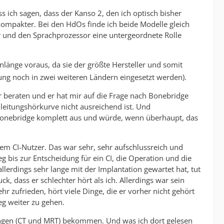
ss ich sagen, dass der Kanso 2, den ich optisch bisher
 kompakter. Bei den HdOs finde ich beide Modelle gleich
er und den Sprachprozessor eine untergeordnete Rolle
enlänge voraus, da sie der größte Hersteller und somit
ung noch in zwei weiteren Ländern eingesetzt werden).
 beraten und er hat mir auf die Frage nach Bonebridge
leitungshörkurve nicht ausreichend ist. Und
s Bonebridge komplett aus und würde, wenn überhaupt, das
nem CI-Nutzer. Das war sehr, sehr aufschlussreich und
eg bis zur Entscheidung für ein CI, die Operation und die
llerdings sehr lange mit der Implantation gewartet hat, tut
k, dass er schlechter hört als ich. Allerdings war sein
hr zufrieden, hört viele Dinge, die er vorher nicht gehört
g weiter zu gehen.
hungen (CT und MRT) bekommen. Und was ich dort gelesen