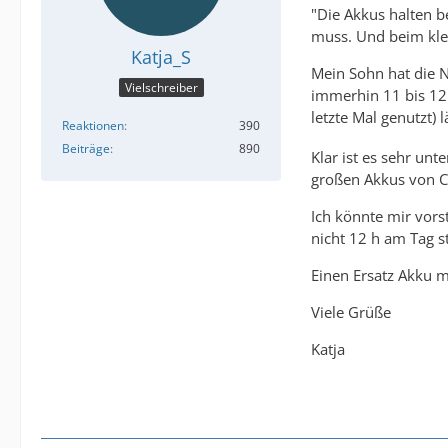
"Die Akkus halten 
muss. Und beim klei
Katja_S
Mein Sohn hat die N
Vielschreiber
immerhin 11 bis 12 
letzte Mal genutzt)
Reaktionen
390
Beiträge
890
Klar ist es sehr unt
großen Akkus von Coc
Ich könnte mir vors
nicht 12 h am Tag s
Einen Ersatz Akku m
Viele Grüße
Katja