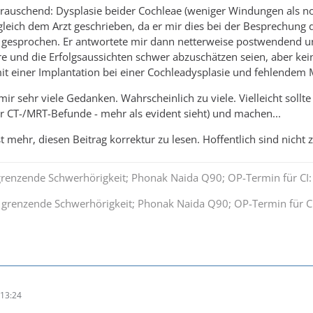
berauschend: Dysplasie beider Cochleae (weniger Windungen als 
gleich dem Arzt geschrieben, da er mir dies bei der Besprechung 
gesprochen. Er antwortete mir dann netterweise postwendend und
re und die Erfolgsaussichten schwer abzuschätzen seien, aber kein
it einer Implantation bei einer Cochleadysplasie und fehlendem 
mir sehr viele Gedanken. Wahrscheinlich zu viele. Vielleicht sollte
er CT-/MRT-Befunde - mehr als evident sieht) und machen...
t mehr, diesen Beitrag korrektur zu lesen. Hoffentlich sind nicht z
 grenzende Schwerhörigkeit; Phonak Naida Q90; OP-Termin für CI
t grenzende Schwerhörigkeit; Phonak Naida Q90; OP-Termin für C
13:24