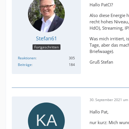
Hallo PatCI?
Also diese Energie h
recht hohes Niveau
HdO), Streaming, IP
Stefan61
Was mich irritiert, 
Tage, aber das mach
Fortgeschritten
Briefwaage).
Reaktionen
305
Gruß Stefan
Beiträge
184
30. September 2021 um 
Hallo Pat,
nur kurz: Mich wund