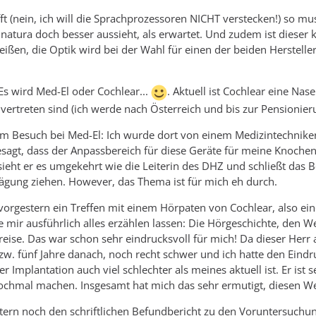
ft (nein, ich will die Sprachprozessoren NICHT verstecken!) so mu
 natura doch besser aussieht, als erwartet. Und zudem ist dieser
eißen, die Optik wird bei der Wahl für einen der beiden Herstell
s wird Med-El oder Cochlear...
. Aktuell ist Cochlear eine Nas
vertreten sind (ich werde nach Österreich und bis zur Pensionier
m Besuch bei Med-El: Ich wurde dort von einem Medizintechniker
agt, dass der Anpassbereich für diese Geräte für meine Knochen
sieht er es umgekehrt wie die Leiterin des DHZ und schließt da
ägung ziehen. However, das Thema ist für mich eh durch.
 vorgestern ein Treffen mit einem Hörpaten von Cochlear, also ei
e mir ausführlich alles erzählen lassen: Die Hörgeschichte, den W
eise. Das war schon sehr eindrucksvoll für mich! Da dieser Herr a
bzw. fünf Jahre danach, noch recht schwer und ich hatte den Eindruc
Implantation auch viel schlechter als meines aktuell ist. Er ist se
ochmal machen. Insgesamt hat mich das sehr ermutigt, diesen We
estern noch den schriftlichen Befundbericht zu den Voruntersuc