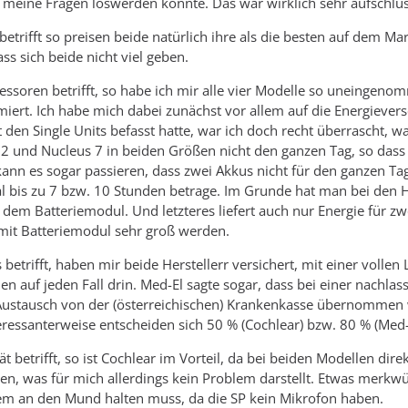
 meine Fragen loswerden konnte. Das war wirklich sehr aufschlus
etrifft so preisen beide natürlich ihre als die besten auf dem Mar
ass sich beide nicht viel geben.
essoren betrifft, so habe ich mir alle vier Modelle so uneinge
miert. Ich habe mich dabei zunächst vor allem auf die Energievers
t den Single Units befasst hatte, war ich doch recht überrascht, w
 2 und Nucleus 7 in beiden Größen nicht den ganzen Tag, so da
ann es sogar passieren, dass zwei Akkus nicht für den ganzen Tag r
al bis zu 7 bzw. 10 Stunden betrage. Im Grunde hat man bei den
 dem Batteriemodul. Und letzteres liefert auch nur Energie für 
mit Batteriemodul sehr groß werden.
s betrifft, haben mir beide Herstellerr versichert, mit einer vol
ien auf jeden Fall drin. Med-El sagte sogar, dass bei einer nac
 Austausch von der (österreichischen) Krankenkasse übernommen w
teressanterweise entscheiden sich 50 % (Cochlear) bzw. 80 % (Med-E
ät betrifft, so ist Cochlear im Vorteil, da bei beiden Modellen di
, was für mich allerdings kein Problem darstellt. Etwas merkwü
dem an den Mund halten muss, da die SP kein Mikrofon haben.