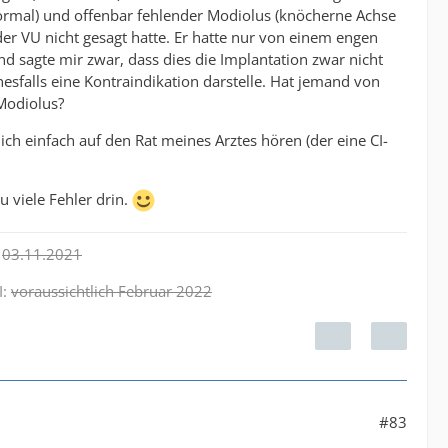
normal) und offenbar fehlender Modiolus (knöcherne Achse
der VU nicht gesagt hatte. Er hatte nur von einem engen
 sagte mir zwar, dass dies die Implantation zwar nicht
esfalls eine Kontraindikation darstelle. Hat jemand von
Modiolus?
 ich einfach auf den Rat meines Arztes hören (der eine CI-
u viele Fehler drin.
:
03.11.2021
I:
voraussichtlich Februar 2022
#83