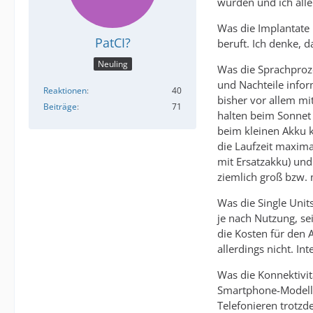
wurden und ich alle
Was die Implantate b
PatCI?
beruft. Ich denke, d
Neuling
Was die Sprachproz
und Nachteile infor
Reaktionen
40
bisher vor allem mi
Beiträge
71
halten beim Sonnet
beim kleinen Akku k
die Laufzeit maxim
mit Ersatzakku) und
ziemlich groß bzw. 
Was die Single Unit
je nach Nutzung, se
die Kosten für den
allerdings nicht. In
Was die Konnektivit
Smartphone-Modellen
Telefonieren trotz