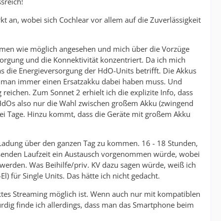
sreich!
kt an, wobei sich Cochlear vor allem auf die Zuverlässigkeit
nommen wie möglich angesehen und mich über die Vorzüge
orgung und die Konnektivität konzentriert. Da ich mich
as die Energieversorgung der HdO-Units betrifft. Die Akkus
ss man immer einen Ersatzakku dabei haben muss. Und
eichen. Zum Sonnet 2 erhielt ich die explizite Info, dass
 HdOs also nur die Wahl zwischen großem Akku (zwingend
zwei Tage. Hinzu kommt, dass die Geräte mit großem Akku
len Ladung über den ganzen Tag zu kommen. 16 - 18 Stunden,
hlassenden Laufzeit ein Austausch vorgenommen würde, wobei
erden. Was Beihilfe/priv. KV dazu sagen würde, weiß ich
l) für Single Units. Das hätte ich nicht gedacht.
rektes Streaming möglich ist. Wenn auch nur mit kompatiblen
rdig finde ich allerdings, dass man das Smartphone beim