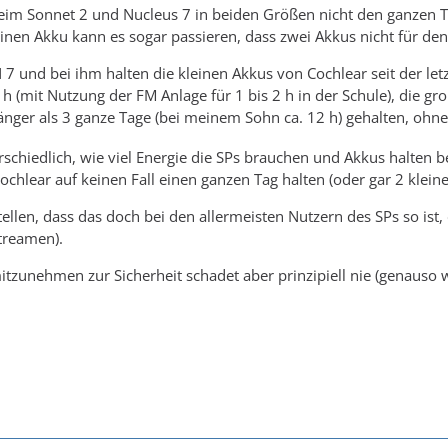
beim Sonnet 2 und Nucleus 7 in beiden Größen nicht den ganzen 
nen Akku kann es sogar passieren, dass zwei Akkus nicht für den g
 7 und bei ihm halten die kleinen Akkus von Cochlear seit der le
h (mit Nutzung der FM Anlage für 1 bis 2 h in der Schule), die gr
 länger als 3 ganze Tage (bei meinem Sohn ca. 12 h) gehalten, oh
erschiedlich, wie viel Energie die SPs brauchen und Akkus halten b
hlear auf keinen Fall einen ganzen Tag halten (oder gar 2 kleine 
tellen, dass das doch bei den allermeisten Nutzern des SPs so ist
treamen).
itzunehmen zur Sicherheit schadet aber prinzipiell nie (genauso 