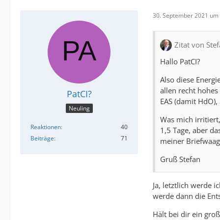
30. September 2021 um 
Zitat von Ste
Hallo PatCI?
Also diese Energie
allen recht hohe
PatCI?
EAS (damit HdO), 
Neuling
Was mich irritier
Reaktionen
40
1,5 Tage, aber da
Beiträge
71
meiner Briefwaag
Gruß Stefan
Ja, letztlich werde 
werde dann die Ents
Hält bei dir ein gr