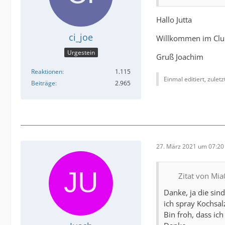
Hallo Jutta
ci_joe
Willkommen im Club 
Urgestein
Gruß Joachim
Reaktionen
1.115
Einmal editiert, zulet
Beiträge
2.965
27. März 2021 um 07:20
Zitat von Mi
Danke, ja die sind
ich spray Kochsal
Bin froh, dass ic