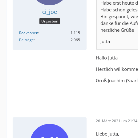
Habe erst heute 
Habe schon geles
ci_joe
Bin gespannt, wie
Urgestein
danke für die Auf
herzliche Grüße
Reaktionen
1.115
Beiträge
2.965
Jutta
Hallo Jutta
Herzlich willkomm
Gruß Joachim (Saar
26. März 2021 um 21:34
Liebe Jutta,