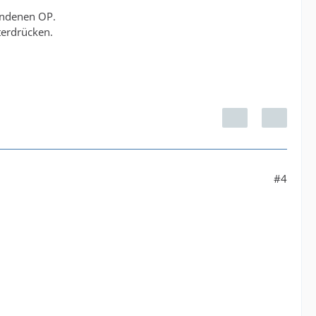
andenen OP.
terdrücken.
#4