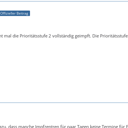
Offizieller Beitrag
t mal die Prioritätsstufe 2 vollständig geimpft. Die Prioritätsstuf
azu, dass manche Impfzentren für paar Tagen keine Termine für