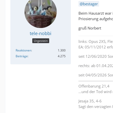
bestager
Beim Hausarzt war i
Priosierung aufgeho
gruß Norbert
tele-nobbi
Urgestein
links: Opus 2XS, F
EA: 05/11/2012 erfo
Reaktionen
1.300
seit 12/06/2020 So
Beiträge
4.275
rechts: ab 01.04.20
seit 04/05/2026 So
---------------------------
Offenbarung 21,4
...und der Tod wird
Jesaja 35, 4-6
Sagt den verzagten 