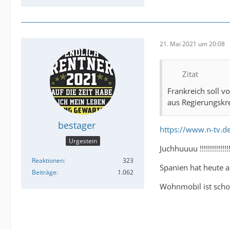
21. Mai 2021 um 20:08
Zitat
Frankreich soll v
aus Regierungskr
bestager
https://www.n-tv.
Urgestein
Juchhuuuu !!!!!!!!!!
Reaktionen
323
Spanien hat heute a
Beiträge
1.062
Wohnmobil ist schon 