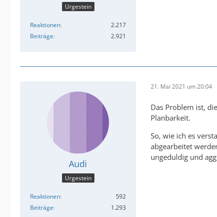
Urgestein
Reaktionen
2.217
Beiträge
2.921
21. Mai 2021 um 20:04
Das Problem ist, di
Planbarkeit.
So, wie ich es vers
abgearbeitet werden
ungeduldig und aggr
Audi
Urgestein
Reaktionen
592
Beiträge
1.293