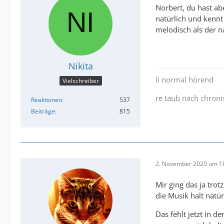
Norbert, du hast ab
natürlich und kenn
melodisch als der n
Nikita
li normal hörend
Vielschreiber
re taub nach chron
Reaktionen
537
Beiträge
815
2. November 2020 um 1
Mir ging das ja tro
die Musik halt natü
Das fehlt jetzt in 