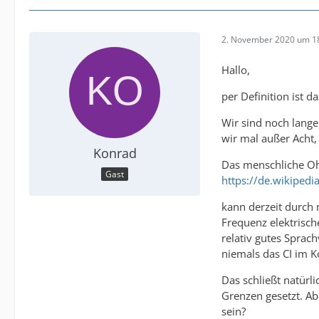
2. November 2020 um 1
Hallo,
per Definition ist d
Wir sind noch lange
wir mal außer Acht,
Konrad
Das menschliche Oh
Gast
https://de.wikiped
kann derzeit durch m
Frequenz elektrisch
relativ gutes Sprac
niemals das CI im K
Das schließt natürl
Grenzen gesetzt. A
sein?