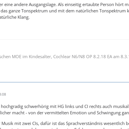
er eine andere Ausgangslage. Als einseitig ertaubte Person hört
t das ganze Tonspektrum und mit dem natürlichen Tonspektrum kan
atürliche Klang.
ischen MOE im Kindesalter, Cochlear N6/N8 OP 8.2.18 EA am 8.3
8:08
tz hochgradig schwerhörig mit HG links und CI rechts auch musika
rlicher macht - von der vermittelten Emotion und Schwingung ga
der Musik mit zwei CIs, dafür ist das Sprachverständnis wesentlic