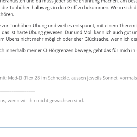
herantasten und da muss jeder seine Erfahrung machen, am beste
 die Tonhöhen halbwegs in den Griff zu bekommen. Wenn sich die
khören.
e zur Tonhöhen-Übung und weil es entspannt, mit einem Theremin
 das ist harte Übung gewesen. Dur und Moll kann ich auch gut u
allem Übens nicht mehr möglich oder eher Glücksache, wenn ich d
ich innerhalb meiner CI-Hörgrenzen bewege, geht das für mich in
 mit: Med-El (Flex 28 im Schneckle, aussen jeweils Sonnet, vormal
_________________
uns, wenn wir ihm nicht gewachsen sind.