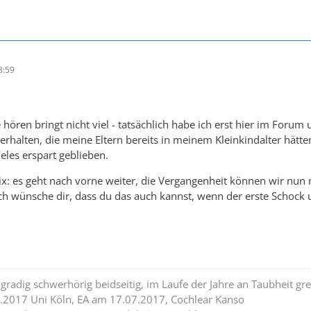
8:59
te hören bringt nicht viel - tatsächlich habe ich erst hier im For
os erhalten, die meine Eltern bereits in meinem Kleinkindalter hä
eles erspart geblieben.
 nix: es geht nach vorne weiter, die Vergangenheit können wir nun
ch wünsche dir, dass du das auch kannst, wenn der erste Schock u
radig schwerhörig beidseitig, im Laufe der Jahre an Taubheit gr
.2017 Uni Köln, EA am 17.07.2017, Cochlear Kanso