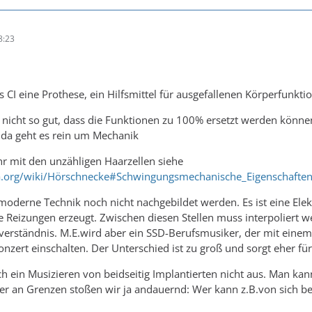
8:23
as CI eine Prothese, ein Hilfsmittel für ausgefallenen Körperfunkti
 nicht so gut, dass die Funktionen zu 100% ersetzt werden könne
 da geht es rein um Mechanik
r mit den unzähligen Haarzellen siehe
ia.org/wiki/Hörschnecke#Schwingungsmechanische_Eigenschafte
oderne Technik noch nicht nachgebildet werden. Es ist eine Elektr
e Reizungen erzeugt. Zwischen diesen Stellen muss interpoliert we
hverständnis. M.E.wird aber ein SSD-Berufsmusiker, der mit einem n
onzert einschalten. Der Unterschied ist zu groß und sorgt eher fü
ich ein Musizieren von beidseitig Implantierten nicht aus. Man k
ber an Grenzen stoßen wir ja andauernd: Wer kann z.B.von sich 