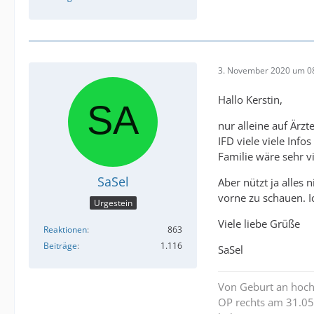
3. November 2020 um 0
Hallo Kerstin,
nur alleine auf Ärz
IFD viele viele Inf
Familie wäre sehr vi
SaSel
Aber nützt ja alles
vorne zu schauen. I
Urgestein
Viele liebe Grüße
Reaktionen
863
Beiträge
1.116
SaSel
Von Geburt an hochg
OP rechts am 31.05