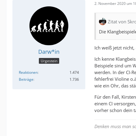
2. November 2020 um 1
Zitat von Skr
Die Klangbeispiel
Ich weiß jetzt nicht
Darw*in
Ich kenne Klangbeis
Urgestein
Beispiele sind um 
werden. In der CI-R
Reaktionen
1.474
fehlerfrei Violine 
Beiträge
1.736
wie ein Ohr, das st
Für den Fall, Kirst
einem CI versorgen,
vorher schon dein t
Denken muss man sow