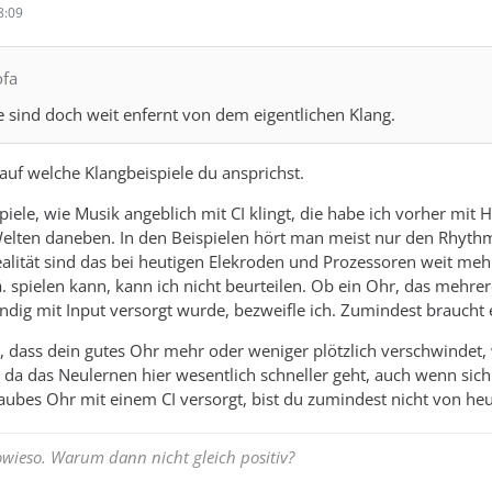
8:09
ofa
e sind doch weit enfernt von dem eigentlichen Klang.
, auf welche Klangbeispiele du ansprichst.
piele, wie Musik angeblich mit CI klingt, die habe ich vorher mit
Welten daneben. In den Beispielen hört man meist nur den Rhyth
ealität sind das bei heutigen Elekroden und Prozessoren weit meh
o.ä. spielen kann, kann ich nicht beurteilen. Ob ein Ohr, das me
ändig mit Input versorgt wurde, bezweifle ich. Zumindest braucht
en, dass dein gutes Ohr mehr oder weniger plötzlich verschwindet
 da das Neulernen hier wesentlich schneller geht, auch wenn sic
aubes Ohr mit einem CI versorgt, bist du zumindest nicht von heu
ieso. Warum dann nicht gleich positiv?