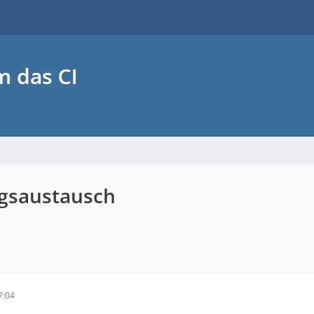
ngsaustausch
7:04