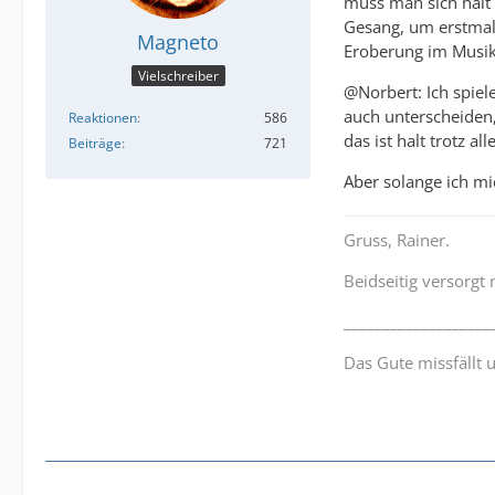
muss man sich halt 
Gesang, um erstmal
Magneto
Eroberung im Musi
Vielschreiber
@Norbert: Ich spiel
auch unterscheiden,
Reaktionen
586
das ist halt trotz 
Beiträge
721
Aber solange ich m
Gruss, Rainer.
Beidseitig versorgt
___________________
Das Gute missfällt 