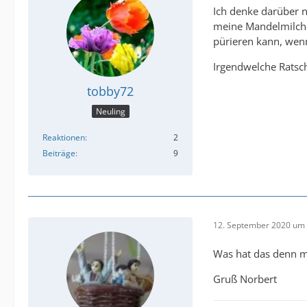
Ich denke darüber 
meine Mandelmilch 
pürieren kann, wen
Irgendwelche Ratsc
tobby72
Neuling
Reaktionen
2
Beiträge
9
12. September 2020 um 
Was hat das denn mi
Gruß Norbert