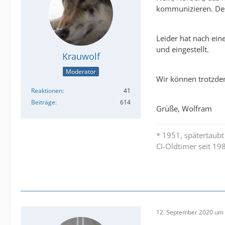
kommunizieren. Desh
Leider hat nach ei
und eingestellt.
Krauwolf
Moderator
Wir können trotzdem
Reaktionen
41
Beiträge
614
Grüße, Wolfram
* 1951, spätertaubt
CI-Oldtimer seit 19
12. September 2020 um 