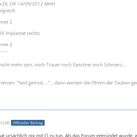
lex28; OP 14/09/2012 MHH
lgreich
nnet 2
26 Implantat rechts
nnet 3
-----
 nicht mehr sein, noch Trauer noch Geschrei noch Schmerz...
Herzen: "Seid getrost ..." ...dann werden die Ohren der Tauben ge
12:00
Offizieller Beitrag
hat ursächlich nix mit CI zu tun. Als das Forum gegründet wurde,