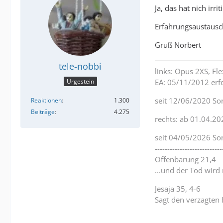
Ja, das hat nich irr
Erfahrungsaustausc
Gruß Norbert
tele-nobbi
links: Opus 2XS, F
Urgestein
EA: 05/11/2012 erfo
seit 12/06/2020 So
Reaktionen
1.300
Beiträge
4.275
rechts: ab 01.04.20
seit 04/05/2026 So
---------------------------
Offenbarung 21,4
...und der Tod wird
Jesaja 35, 4-6
Sagt den verzagten 