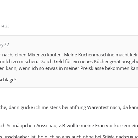
14:23
bby72
r nach, einen Mixer zu kaufen. Meine Küchenmaschine macht kein
ilch zu mischen. Da ich Geld für ein neues Küchengerät ausgebe
en kann, wenn ich so etwas in meiner Preisklasse bekommen kan
schläge?
he, dann gucke ich meistens bei Stiftung Warentest nach, da kan
nach Schnäppchen Ausschau, z.B wollte meine Frau vor kurzem eine
 unschlagbar ist, hole ich so was auch ohne bei StiWa nachzugu