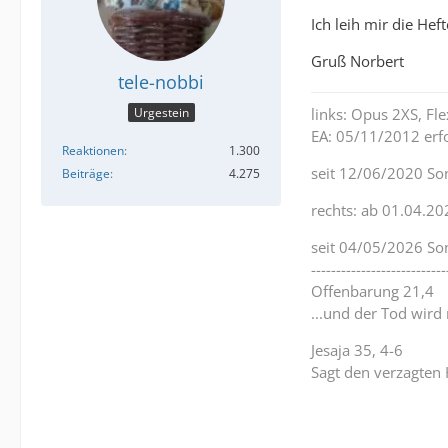
Ich leih mir die He
Gruß Norbert
tele-nobbi
Urgestein
links: Opus 2XS, F
EA: 05/11/2012 erfo
Reaktionen
1.300
seit 12/06/2020 So
Beiträge
4.275
rechts: ab 01.04.20
seit 04/05/2026 So
---------------------------
Offenbarung 21,4
...und der Tod wird
Jesaja 35, 4-6
Sagt den verzagten 