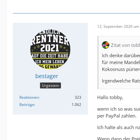
12. September 2020 um 
Zitat von to
Ich denke darübe
für meine Mandelm
Kokosnuss pürier
bestager
Irgendwelche Rat
Urgestein
Hallo tobby,
Reaktionen
323
Beiträge
1.062
wenn ich so was suc
per PayPal zahlen.
Ich halte als auch 
Wenn dann der Preis