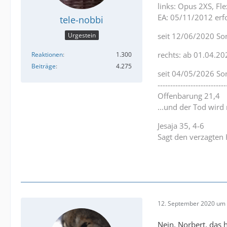
links: Opus 2XS, F
EA: 05/11/2012 erfo
tele-nobbi
Urgestein
seit 12/06/2020 So
rechts: ab 01.04.20
Reaktionen
1.300
Beiträge
4.275
seit 04/05/2026 So
---------------------------
Offenbarung 21,4
...und der Tod wird
Jesaja 35, 4-6
Sagt den verzagten 
12. September 2020 um 
Nein, Norbert, das 