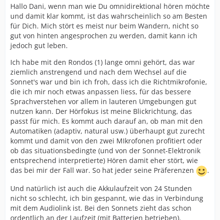
Hallo Dani, wenn man wie Du omnidirektional hören möchte
und damit klar kommt, ist das wahrscheinlich so am Besten
für Dich. Mich stört es meist nur beim Wandern, nicht so
gut von hinten angesprochen zu werden, damit kann ich
jedoch gut leben.
Ich habe mit den Rondos (1) lange omni gehört, das war
ziemlich anstrengend und nach dem Wechsel auf die
Sonnet's war und bin ich froh, dass ich die Richtmikrofonie,
die ich mir noch etwas anpassen liess, für das bessere
Sprachverstehen vor allem in lauteren Umgebungen gut
nutzen kann. Der Hörfokus ist meine Blickrichtung, das
passt für mich. Es kommt auch darauf an, ob man mit den
Automatiken (adaptiv, natural usw.) überhaupt gut zurecht
kommt und damit von den zwei MIkrofonen profitiert oder
ob das situationsbedingte (und von der Sonnet-Elektronik
entsprechend interpretierte) Hören damit eher stört, wie
das bei mir der Fall war. So hat jeder seine Präferenzen
.
Und natürlich ist auch die Akkulaufzeit von 24 Stunden
nicht so schlecht, ich bin gespannt, wie das in Verbindung
mit dem Audiolink ist. Bei den Sonnets zieht das schon
ordentlich an der Laufzeit (mit Batterien betrieben).