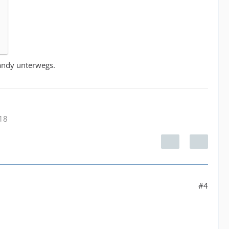
Handy unterwegs.
.18
#4