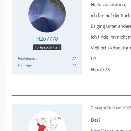
Hallo zusammen,
ich bin auf der Such
Es ging unter ande
Ich finde ihn nicht 
H2o7778
Vielleicht könnt ihr
Fortgeschritten
LG
Reaktionen
77
Beiträge
172
H2o7778
7. August 2019 um 10:0
Das?
http://www.med.un