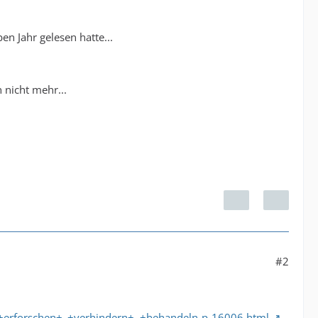
en Jahr gelesen hatte...
n nicht mehr...
#2
erforschen+_+verhindern+–+behandeln-p-16006.html