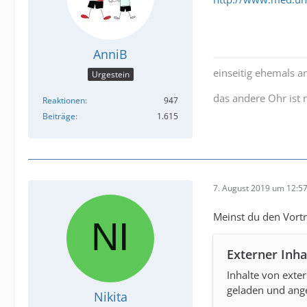
AnniB
einseitig ehemals a
Urgestein
das andere Ohr ist
Reaktionen
947
Beiträge
1.615
7. August 2019 um 12:5
Meinst du den Vort
Externer Inha
Inhalte von exte
geladen und ange
Nikita