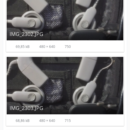
IMG_2302.JPG
69,85 kB
480 × 640
750
IMG_2303.JPG
68,86 kB
480 × 640
715