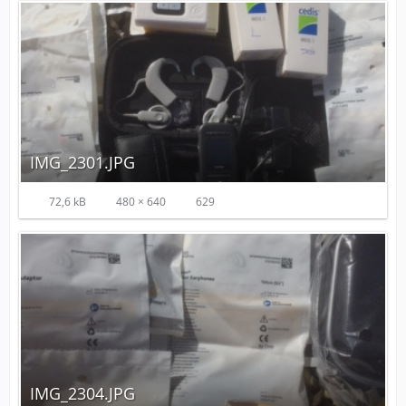
IMG_2301.JPG
72,6 kB
480 × 640
629
IMG_2304.JPG