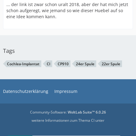
... der link ist zwar schon uralt 2018, aber der hat mich jetzt
schon aufgeregt, wie jemand so wie dieser Huebel auf so
eine Idee kommen kann.
Tags
Cochlea-Implantat
CI
CP910
24er Spule
22er Spule
Datenschutzerklärung
Impressum
Community-Software:
WoltLab Suite™ 6.0.26
weitere Informationen zum Thema CI unter