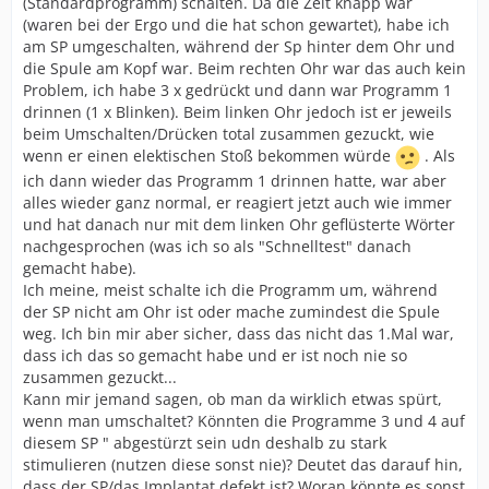
(Standardprogramm) schalten. Da die Zeit knapp war
(waren bei der Ergo und die hat schon gewartet), habe ich
am SP umgeschalten, während der Sp hinter dem Ohr und
die Spule am Kopf war. Beim rechten Ohr war das auch kein
Problem, ich habe 3 x gedrückt und dann war Programm 1
drinnen (1 x Blinken). Beim linken Ohr jedoch ist er jeweils
beim Umschalten/Drücken total zusammen gezuckt, wie
wenn er einen elektischen Stoß bekommen würde
. Als
ich dann wieder das Programm 1 drinnen hatte, war aber
alles wieder ganz normal, er reagiert jetzt auch wie immer
und hat danach nur mit dem linken Ohr geflüsterte Wörter
nachgesprochen (was ich so als "Schnelltest" danach
gemacht habe).
Ich meine, meist schalte ich die Programm um, während
der SP nicht am Ohr ist oder mache zumindest die Spule
weg. Ich bin mir aber sicher, dass das nicht das 1.Mal war,
dass ich das so gemacht habe und er ist noch nie so
zusammen gezuckt...
Kann mir jemand sagen, ob man da wirklich etwas spürt,
wenn man umschaltet? Könnten die Programme 3 und 4 auf
diesem SP " abgestürzt sein udn deshalb zu stark
stimulieren (nutzen diese sonst nie)? Deutet das darauf hin,
dass der SP/das Implantat defekt ist? Woran könnte es sonst