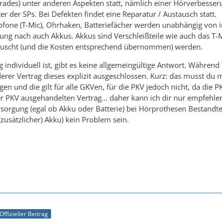
rades) unter anderen Aspekten statt, nämlich einer Hörverbesser
r der SPs. Bei Defekten findet eine Reparatur / Austausch statt.
rofone (T-Mic), Ohrhaken, Batteriefächer werden unabhängig von 
ng nach auch Akkus. Akkus sind Verschleißteile wie auch das T-Mi
tauscht (und die Kosten entsprechend übernommen) werden.
 individuell ist, gibt es keine allgemeingültige Antwort. Während
erer Vertrag dieses explizit ausgeschlossen. Kurz: das musst du m
en und die gilt für alle GKVen, für die PKV jedoch nicht, da die P
r PKV ausgehandelten Vertrag... daher kann ich dir nur empfehl
sorgung (egal ob Akku oder Batterie) bei Hörprothesen Bestandteil
zusätzlicher) Akku) kein Problem sein.
Offizieller Beitrag