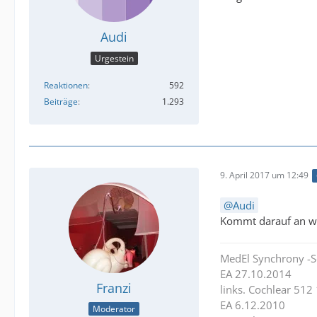
Audi
Urgestein
Reaktionen
592
Beiträge
1.293
9. April 2017 um 12:49
Audi
Kommt darauf an wie
MedEl Synchrony -S
EA 27.10.2014
Franzi
links. Cochlear 512
EA 6.12.2010
Moderator