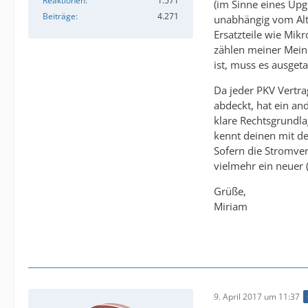
Reaktionen
1.571
(im Sinne eines Upg
Beiträge
4.271
unabhängig vom Alte
Ersatzteile wie Mik
zählen meiner Meinu
ist, muss es ausge
Da jeder PKV Vertrag
abdeckt, hat ein and
klare Rechtsgrundlag
kennt deinen mit de
Sofern die Stromver
vielmehr ein neuer (
Grüße,
Miriam
9. April 2017 um 11:37