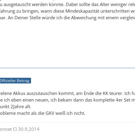
u ausgetauscht werden könnte. Dabei sollte das Alter weniger re
rfahrung zu bringen, wann diese Mindeskapazität unterschritten w
ar. An Deiner Stelle würde ich die Abweichung mit einem vergle
Offizieller Beitrag
nzelene Akkus auszutauschen kommt, am Ende die KK teurer. Ich h
lte ich eben einen neuen, ich bekam dann das komplette 4er Set mi
nkt 2Jahre alt.
obleme macht als die GKV weiß ich nicht.
onnet CI 30.9.2014