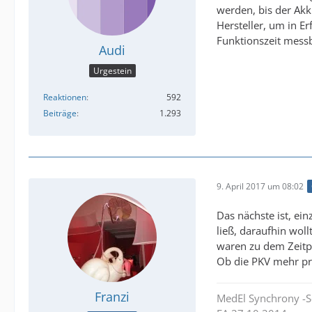
werden, bis der Akk
Hersteller, um in E
Funktionszeit messb
Audi
Urgestein
Reaktionen
592
Beiträge
1.293
9. April 2017 um 08:02
Das nächste ist, ei
ließ, daraufhin wol
waren zu dem Zeitpu
Ob die PKV mehr pr
Franzi
MedEl Synchrony -S