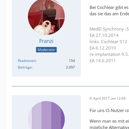
Bei Cochlear gibt e
das sie das am Ende
MedEl Synchrony -S
EA 27.10.2014
Franzi
links. Cochlear 512
EA 6.12.2010
Moderator
re-implantation 9.5
EA 14.6.2011
Reaktionen
154
Beiträge
2.097
9. April 2017 um 12:04
Für uns CI-Nutzer i
Wenn man es mit ein
mögliche Alternati