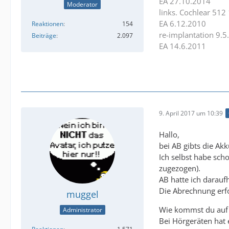
EA 27.10.2014
Moderator
links. Cochlear 512
EA 6.12.2010
Reaktionen
154
re-implantation 9.5
Beiträge
2.097
EA 14.6.2011
9. April 2017 um 10:39
Hallo,
bei AB gibts die Akk
Ich selbst habe sch
zugezogen).
AB hatte ich darauf
Die Abrechnung erfo
muggel
Wie kommst du auf 5
Administrator
Bei Hörgeräten hat 