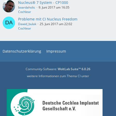
Nucleus® 7 System - CP1000
boardaholic
9. Juni 2017 um 16:35
Cochlear
Probleme mit CI Nucleus Freedom
Dawid_bulak
25. Juni 2017 um 22:02
Cochlear
Datenschutzerklärung
Impressum
Community-Software:
WoltLab Suite™ 6.0.26
weitere Informationen zum Thema CI unter