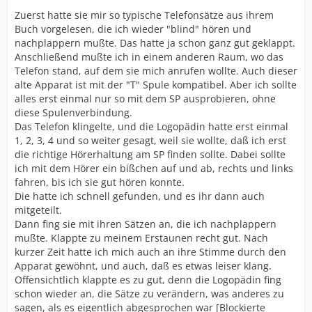
Zuerst hatte sie mir so typische Telefonsätze aus ihrem
Buch vorgelesen, die ich wieder "blind" hören und
nachplappern mußte. Das hatte ja schon ganz gut geklappt.
Anschließend mußte ich in einem anderen Raum, wo das
Telefon stand, auf dem sie mich anrufen wollte. Auch dieser
alte Apparat ist mit der "T" Spule kompatibel. Aber ich sollte
alles erst einmal nur so mit dem SP ausprobieren, ohne
diese Spulenverbindung.
Das Telefon klingelte, und die Logopädin hatte erst einmal
1, 2, 3, 4 und so weiter gesagt, weil sie wollte, daß ich erst
die richtige Hörerhaltung am SP finden sollte. Dabei sollte
ich mit dem Hörer ein bißchen auf und ab, rechts und links
fahren, bis ich sie gut hören konnte.
Die hatte ich schnell gefunden, und es ihr dann auch
mitgeteilt.
Dann fing sie mit ihren Sätzen an, die ich nachplappern
mußte. Klappte zu meinem Erstaunen recht gut. Nach
kurzer Zeit hatte ich mich auch an ihre Stimme durch den
Apparat gewöhnt, und auch, daß es etwas leiser klang.
Offensichtlich klappte es zu gut, denn die Logopädin fing
schon wieder an, die Sätze zu verändern, was anderes zu
sagen, als es eigentlich abgesprochen war [Blockierte