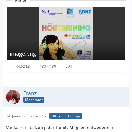
Bilder
image.png
44,52 kB
180 × 180
294
Franzi
Moderator
14. Januar 2016 um 17:51
Offizieller Beitrag
Vor kurzem bekam jeder Family Mitglied entweder ein