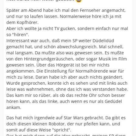
Später am Abend habe ich mal den Fernseher angemacht,
und nur so laufen lassen. Normalerweise höre ich ja mit
dem Kopfhörer.
Aber ich wollte ja nicht TV gucken, sondern einfach nur mal
so "hören".
Interessant war auch, daß mein SP weiter Düdelidüd
gemacht hat, und schön abwechslungsreich. Mal schnell,
mal langsam. Da mußte also was gewesen sein. Es mußte
von den Hintergrundgeräuschen, oder sogar Musik im Film
gewesen sein. Über das Hörgerät ist bei mir nichts
angekommen. Die Einstellung für Normalhörende war für
mich zu leise. Daran habe ich aber auch nichts geändert.
Wurde gesprochen, konnte ich es sehen und mit links auch
leise was wahrnehmen, ohne das ich was verstanden habe.
Das kam mir so rüber, als ob das rechte Ohr schon besser
hören kann, als das linke, auch wenn es nur als Gedüdel
ankam.
Das hat mich irgendwie auf Star Wars gebracht. Da gibt es
doch diesen kleinen Robotor, der nur pfeifen kann, und
somit auf diese Weise "spricht".
Das hat mich dann auf die Idee gebracht, meinen SP dann