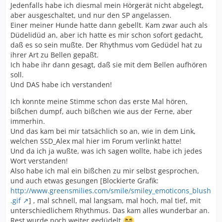
Jedenfalls habe ich diesmal mein Hörgerät nicht abgelegt,
aber ausgeschaltet, und nur den SP angelassen.
Einer meiner Hunde hatte dann gebellt. Kam zwar auch als
Düdelidüd an, aber ich hatte es mir schon sofort gedacht,
daß es so sein mußte. Der Rhythmus vom Gedüdel hat zu
ihrer Art zu Bellen gepaßt.
Ich habe ihr dann gesagt, daß sie mit dem Bellen aufhören
soll.
Und DAS habe ich verstanden!
Ich konnte meine Stimme schon das erste Mal hören,
bißchen dumpf, auch bißchen wie aus der Ferne, aber
immerhin.
Und das kam bei mir tatsächlich so an, wie in dem Link,
welchen SSD_Alex mal hier im Forum verlinkt hatte!
Und da ich ja wußte, was ich sagen wollte, habe ich jedes
Wort verstanden!
Also habe ich mal ein bißchen zu mir selbst gesprochen,
und auch etwas gesungen [Blockierte Grafik:
http://www.greensmilies.com/smile/smiley_emoticons_blush
.gif
] , mal schnell, mal langsam, mal hoch, mal tief, mit
unterschiedlichem Rhythmus. Das kam alles wunderbar an.
Rest wurde noch weiter gedüdelt