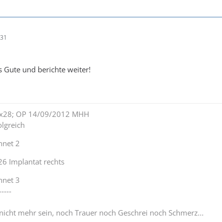
:31
s Gute und berichte weiter!
lex28; OP 14/09/2012 MHH
lgreich
nnet 2
26 Implantat rechts
nnet 3
-----
 nicht mehr sein, noch Trauer noch Geschrei noch Schmerz...