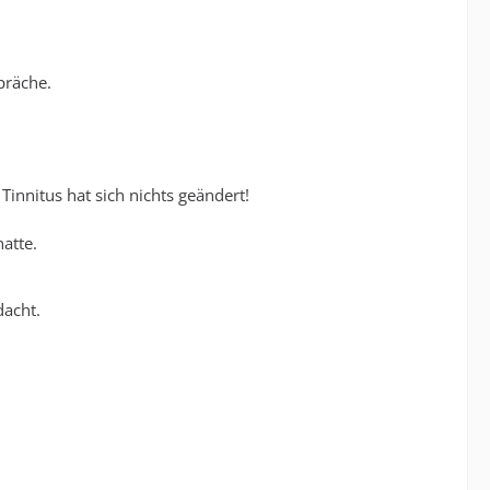
präche.
Tinnitus hat sich nichts geändert!
atte.
dacht.