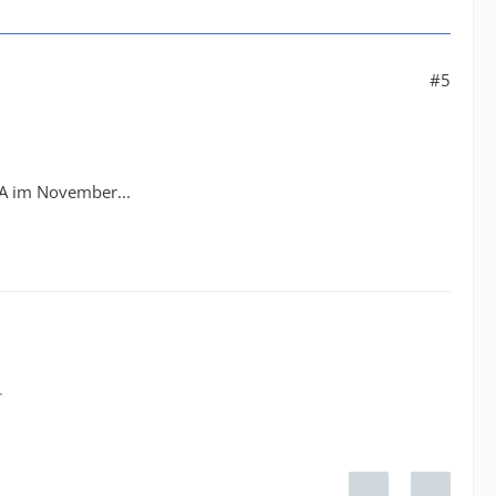
#5
 EA im November...
.