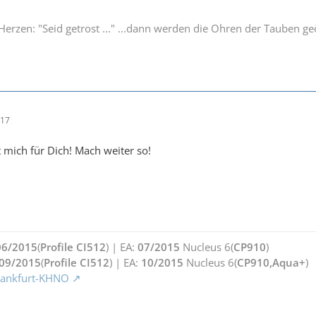
Herzen: "Seid getrost ..." ...dann werden die Ohren der Tauben ge
:17
ut mich für Dich! Mach weiter so!
06/2015
(
Profile CI512
) | EA:
07/2015
Nucleus 6(
CP910
)
09/2015
(
Profile CI512
) | EA:
10/2015
Nucleus 6(
CP910,Aqua+
)
Frankfurt-KHNO