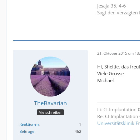
Jesaja 35, 4-6
Sagt den verzagten 
21. Oktober 2015 um 13
Hi, Sheltie, das fre
Viele Grüsse
Michael
TheBavarian
Li: CI-Implantation
Vielschreiber
Re: CI-Implantation
Universitätsklinik 
Reaktionen
1
Beiträge
462