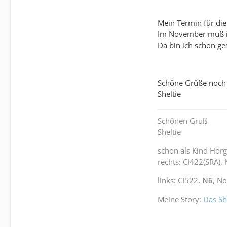
Mein Termin für die
Im November muß i
Da bin ich schon ges
Schöne Grüße noch
Sheltie
Schönen Gruß
Sheltie
schon als Kind Hörg
rechts: CI422(SRA),
links: CI522,
N6
, N
Meine Story:
Das Sh