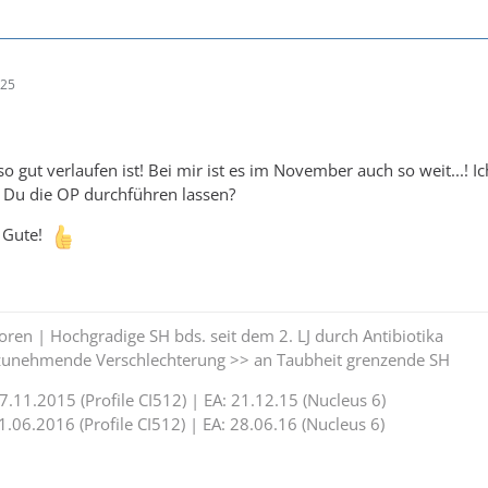
:25
o gut verlaufen ist! Bei mir ist es im November auch so weit...! I
 Du die OP durchführen lassen?
s Gute!
en | Hochgradige SH bds. seit dem 2. LJ durch Antibiotika
n zunehmende Verschlechterung >> an Taubheit grenzende SH
7.11.2015 (Profile CI512) | EA: 21.12.15 (Nucleus 6)
1.06.2016 (Profile CI512) | EA: 28.06.16 (Nucleus 6)