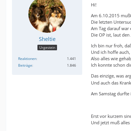
Hi!
Am 6.10.2015 mußte
Die letzten Unters
Am Tag darauf war e
Die OP ist, laut den
Sheltie
Ich bin nur froh, da
Urgestein
Und ich hoffe auch, 
Also alles wie gehab
Reaktionen
1.441
Ich konnte schon di
Beiträge
1.846
Das einzige, was ar
Und auch das Kranke
Am Samstag durfte i
Erst vor kurzem si
Und jetzt muß alles