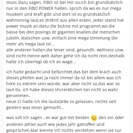
muss dazu sagen, FIBO ist bei mir so,ich bin grundsätzlich
nur in den FIBO POWER hallen, sprich da wo es nur mega
muskeln und kraft gibt und dort ist es grundsätzlich
wahnsinnig laut,es dröhnt aus allen ecken, jeder stand hat
power musik an,dazu die bühne mit programm,wo die
bässe bei den posings dr giganten knallen,die menschen
jubeln, klatschen usw. einfach eine mega stimmung die
mehr als mega laut ist...
alle anderen hallen,die leiser sind, gesundh. wellness usw.
sind nicht meine welt daher gehe ich da nicht rein,deshalb
hatte ich überlegt ob ich es wage...
ich hatte gedacht und befürchtet,das bei dem krach auch
dieses pfeifen was ja noch immer da ist bei allem was ich
höre zu extrem sein würde, war aber nicht so,das war so
laut da, ich habe dieses shcrecklichen ton nicht so wahr
genommen..
neue CI hatte ich die lautstärke so gelassen, rechts seit
gestern was leiser gemacht...
was soll ich sagen , es war gut mit beiden
den ein oder
anderen athlet auch wie jedes jahr getroffen und
gesprochen,klar konnte ich nichts verstehen wenn sie zur