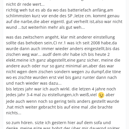
nicht dr rede wert...
richtig weh tut es ab da wo das batteriefach anfäng,am
schlimmsten kurz vor ende des SP ,letze cm. kommt genau
auf die narbe,die aber eigentl. gut verheilt ist,also war nicht
wund ...tut weiterhin mehr als gut weh...
was das zwitschern angeht, klar mit anderer einstellung
sollte das behoben sein,CI nr.1 was ich seit 2008 habe,da
wurde dann auch immer wieder anders eingestellt,bis das
zischen weg war... audf dem ohr habe ich bis heute 2
elekt.meine ich ganz abgestellt,eine ganz sicher, meine die
andere auch oder nur so ganz minimal an,aber das war
nicht wgen dem zischen sondern wegen zu dumpf,die töne
wo es zischte wurden erst viel bis ganz runter dann nach
und nach wieder was dazu...
bis letzes jahr war ich auch wirkl. die letzen 4 jahre noch
jedes jahr 3-4 mal zu eistellungen,ich weiß,viel
aber
jede auch wenn noch so gering teils anders gestellt wurde
,hat mich weiter gebracht bis auf eine mal ,die brachte
nichts...
so zum hören. sizte ich gestern hier auf dem sofa und
denke, meine güte was bohrt der über mir dauernd,später