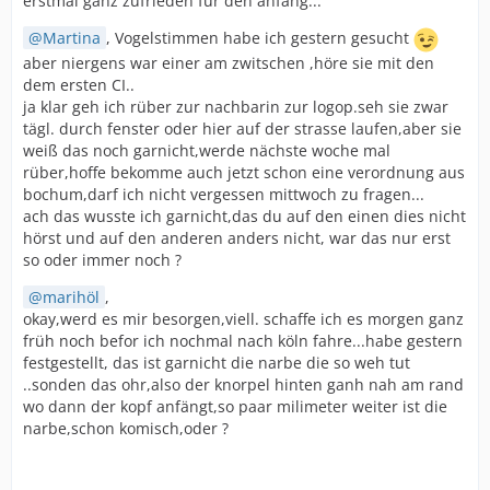
erstmal ganz zufrieden für den anfang...
Martina
, Vogelstimmen habe ich gestern gesucht
aber niergens war einer am zwitschen ,höre sie mit den
dem ersten CI..
ja klar geh ich rüber zur nachbarin zur logop.seh sie zwar
tägl. durch fenster oder hier auf der strasse laufen,aber sie
weiß das noch garnicht,werde nächste woche mal
rüber,hoffe bekomme auch jetzt schon eine verordnung aus
bochum,darf ich nicht vergessen mittwoch zu fragen...
ach das wusste ich garnicht,das du auf den einen dies nicht
hörst und auf den anderen anders nicht, war das nur erst
so oder immer noch ?
marihöl
,
okay,werd es mir besorgen,viell. schaffe ich es morgen ganz
früh noch befor ich nochmal nach köln fahre...habe gestern
festgestellt, das ist garnicht die narbe die so weh tut
..sonden das ohr,also der knorpel hinten ganh nah am rand
wo dann der kopf anfängt,so paar milimeter weiter ist die
narbe,schon komisch,oder ?