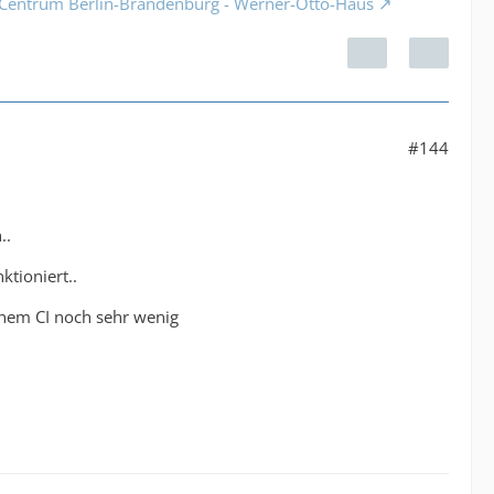
 Centrum Berlin-Brandenburg - Werner-Otto-Haus
#144
..
ktioniert..
inem CI noch sehr wenig