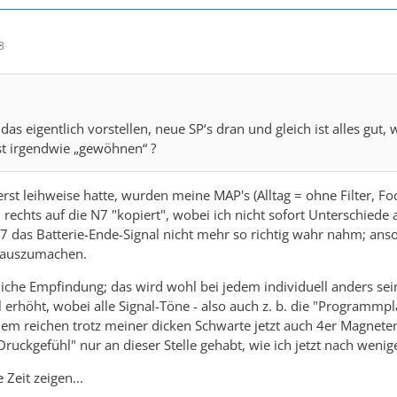
8
as eigentlich vorstellen, neue SP‘s dran und gleich ist alles gut,
st irgendwie „gewöhnen“ ?
erst leihweise hatte, wurden meine MAP's (Alltag = ohne Filter, Fo
rechts auf die N7 "kopiert", wobei ich nicht sofort Unterschiede 
N7 das Batterie-Ende-Signal nicht mehr so richtig wahr nahm; ans
 auszumachen.
liche Empfindung; das wird wohl bei jedem individuell anders sein
 erhöht, wobei alle Signal-Töne - also auch z. b. die "Programmpl
em reichen trotz meiner dicken Schwarte jetzt auch 4er Magneten. 
ruckgefühl" nur an dieser Stelle gehabt, wie ich jetzt nach wenigen
 Zeit zeigen...