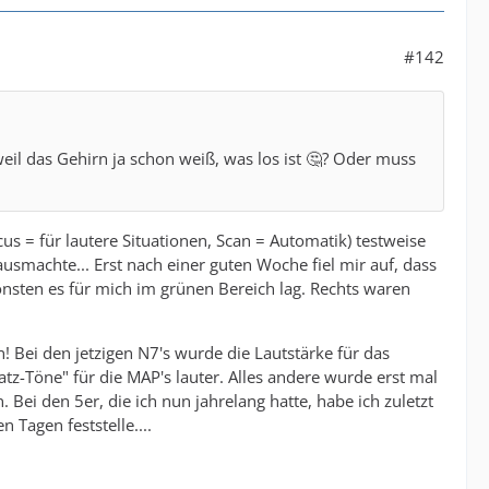
#142
 weil das Gehirn ja schon weiß, was los ist 🤔? Oder muss
cus = für lautere Situationen, Scan = Automatik) testweise
ausmachte... Erst nach einer guten Woche fiel mir auf, dass
onsten es für mich im grünen Bereich lag. Rechts waren
! Bei den jetzigen N7's wurde die Lautstärke für das
atz-Töne" für die MAP's lauter. Alles andere wurde erst mal
Bei den 5er, die ich nun jahrelang hatte, habe ich zuletzt
 Tagen feststelle....