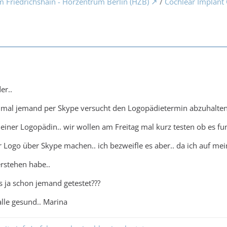
m Friedrichshain - Hörzentrum Berlin (HZB)
/
Cochlear Implant
er..
 mal jemand per Skype versucht den Logopädietermin abzuhalten
iner Logopädin.. wir wollen am Freitag mal kurz testen ob es fun
 Logo über Skype machen.. ich bezweifle es aber.. da ich auf me
rstehen habe..
es ja schon jemand getestet???
alle gesund.. Marina