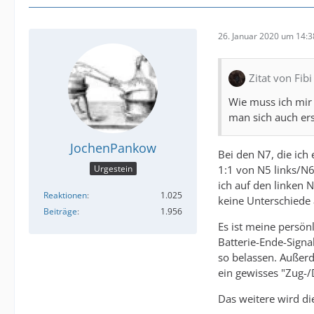
26. Januar 2020 um 14:3
Zitat von Fibi
Wie muss ich mir d
man sich auch er
JochenPankow
Bei den N7, die ich 
1:1 von N5 links/N6 
Urgestein
ich auf den linken 
Reaktionen
1.025
keine Unterschiede
Beiträge
1.956
Es ist meine persön
Batterie-Ende-Signal
so belassen. Außerd
ein gewisses "Zug-/D
Das weitere wird die