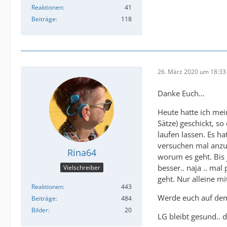
Reaktionen
41
Beiträge
118
26. März 2020 um 18:33
Danke Euch...
Heute hatte ich mei
Sätze) geschickt, s
laufen lassen. Es h
versuchen mal anzur
Rina64
worum es geht. Bis 
besser.. naja .. ma
Vielschreiber
geht. Nur alleine mi
Reaktionen
443
Werde euch auf dem
Beiträge
484
Bilder
20
LG bleibt gesund.. 