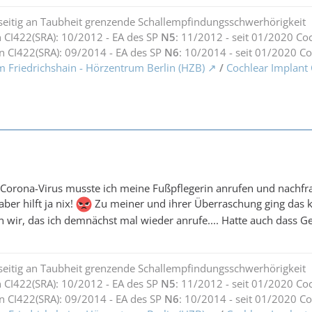
seitig an Taubheit grenzende Schallempfindungsschwerhörigkeit
 CI422(SRA): 10/2012 - EA des SP
N5
: 11/2012 - seit 01/2020 Co
n CI422(SRA): 09/2014 - EA des SP
N6
: 10/2014 - seit 01/2020 C
m Friedrichshain - Hörzentrum Berlin (HZB)
/
Cochlear Implant
 Corona-Virus musste ich meine Fußpflegerin anrufen und nachfrage
ber hilft ja nix!
Zu meiner und ihrer Überraschung ging das kur
n wir, das ich demnächst mal wieder anrufe.... Hatte auch dass Ge
seitig an Taubheit grenzende Schallempfindungsschwerhörigkeit
 CI422(SRA): 10/2012 - EA des SP
N5
: 11/2012 - seit 01/2020 Co
n CI422(SRA): 09/2014 - EA des SP
N6
: 10/2014 - seit 01/2020 C