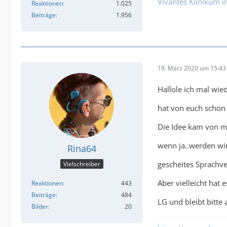
Vivantes Klinikum i
Reaktionen
1.025
Beiträge
1.956
19. März 2020 um 15:43
Hallole ich mal wied
hat von euch schon
Die Idee kam von me
wenn ja..werden wir
Rina64
gescheites Sprachve
Vielschreiber
Aber vielleicht hat 
Reaktionen
443
Beiträge
484
LG und bleibt bitte 
Bilder
20