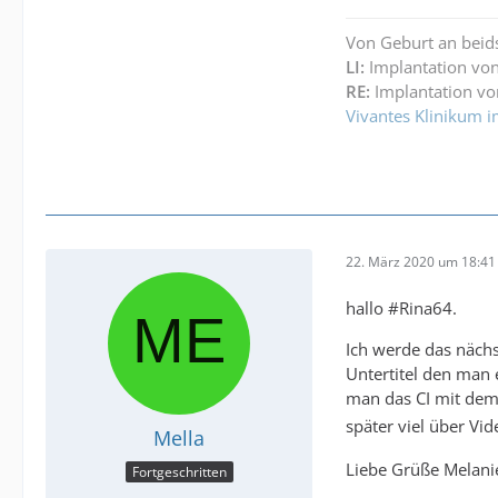
Von Geburt an beid
LI:
Implantation von
RE:
Implantation vo
Vivantes Klinikum i
22. März 2020 um 18:41
hallo #Rina64.
Ich werde das nächs
Untertitel den man 
man das CI mit dem 
später viel über Vi
Mella
Liebe Grüße Melani
Fortgeschritten