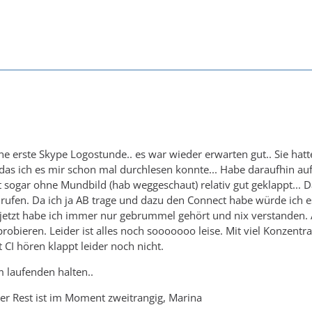
ne erste Skype Logostunde.. es war wieder erwarten gut.. Sie hatt
o das ich es mir schon mal durchlesen konnte... Habe daraufhin
at sogar ohne Mundbild (hab weggeschaut) relativ gut geklappt..
ufen. Da ich ja AB trage und dazu den Connect habe würde ich e
jetzt habe ich immer nur gebrummel gehört und nix verstanden. 
l probieren. Leider ist alles noch sooooooo leise. Mit viel Konze
t CI hören klappt leider noch nicht.
 laufenden halten..
der Rest ist im Moment zweitrangig, Marina