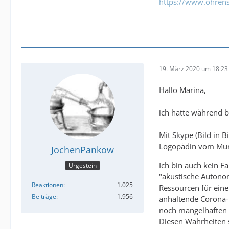
https://www.ohrens
19. März 2020 um 18:23
Hallo Marina,
ich hatte während b
Mit Skype (Bild in 
Logopädin vom Mund
JochenPankow
Ich bin auch kein Fa
Urgestein
"akustische Autonom
Reaktionen
1.025
Ressourcen für eine
Beiträge
1.956
anhaltende Corona-K
noch mangelhaften U
Diesen Wahrheiten s