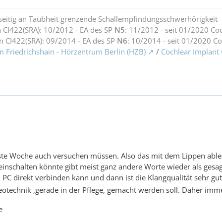
seitig an Taubheit grenzende Schallempfindungsschwerhörigkeit
 CI422(SRA): 10/2012 - EA des SP
N5
: 11/2012 - seit 01/2020 Co
n CI422(SRA): 09/2014 - EA des SP
N6
: 10/2014 - seit 01/2020 C
m Friedrichshain - Hörzentrum Berlin (HZB)
/
Cochlear Implant
te Woche auch versuchen müssen. Also das mit dem Lippen ablesen
einschalten könnte gibt meist ganz andere Worte wieder als gesagt
PC direkt verbinden kann und dann ist die Klangqualität sehr gu
deotechnik ,gerade in der Pflege, gemacht werden soll. Daher imm
e