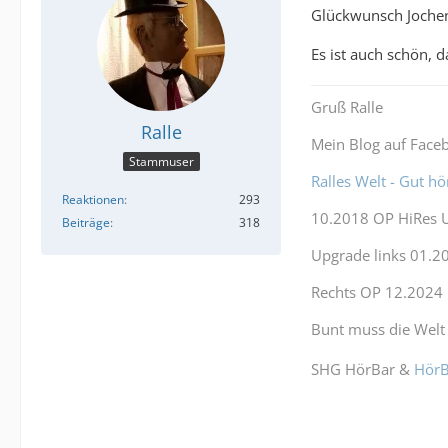
Glückwunsch Jochen
Es ist auch schön, d
Gruß Ralle
Ralle
Mein Blog auf Face
Stammuser
Ralles Welt - Gut h
Reaktionen
293
10.2018 OP HiRes Ul
Beiträge
318
Upgrade links 01.2
Rechts OP 12.2024 
Bunt muss die Welt
SHG HörBar &
HörB