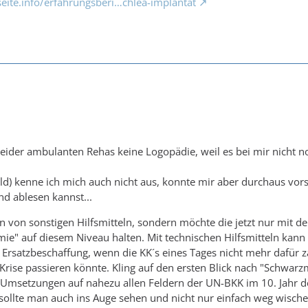
eite.info/erfahrungsberi…chlea-implantat
eider ambulanten Rehas keine Logopädie, weil es bei mir nicht 
Bild) kenne ich mich auch nicht aus, konnte mir aber durchaus vors
 ablesen kannst...
n von sonstigen Hilfsmitteln, sondern möchte die jetzt nur mit de
ie" auf diesem Niveau halten. Mit technischen Hilfsmitteln kann 
 Ersatzbeschaffung, wenn die KK´s eines Tages nicht mehr dafür za
rise passieren könnte. Kling auf den ersten Blick nach "Schwarzma
msetzungen auf nahezu allen Feldern der UN-BKK im 10. Jahr des
ollte man auch ins Auge sehen und nicht nur einfach weg wische