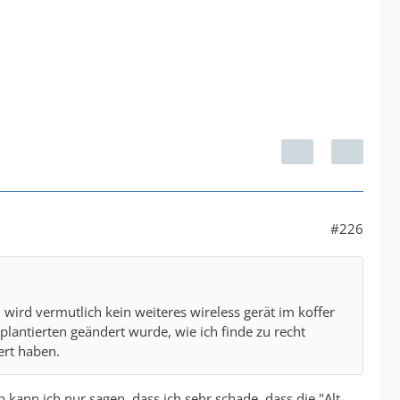
#226
wird vermutlich kein weiteres wireless gerät im koffer
lantierten geändert wurde, wie ich finde zu recht
ert haben.
kann ich nur sagen, dass ich sehr schade, dass die "Alt-