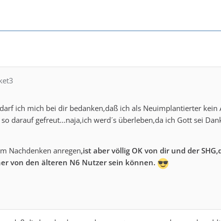
ket3
n darf ich mich bei dir bedanken,daß ich als Neuimplantierter ke
h so darauf gefreut...naja,ich werd´s überleben,da ich Gott sei 
zum Nachdenken anregen
,ist aber völlig OK von dir und der SHG
ner von den älteren N6 Nutzer sein können.