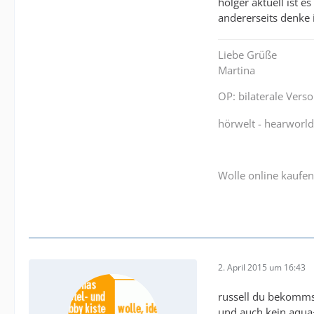
holger aktuell ist e
andererseits denke 
Liebe Grüße
Martina
OP: bilaterale Vers
hörwelt - hearworl
Wolle online kaufen
2. April 2015 um 16:43
russell du bekommst
und auch kein aqua+