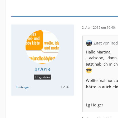
2. April 2015 um 16:40
Zitat von Roc
Hallo Martina,
...aalsooo,...dan
Jetzt hab ich mic
az2013
Urgestein
Wollte mal nur 
hätte ja auch ei
Beiträge
1.234
Lg Holger