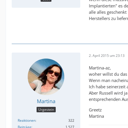
Implantierten" es d
alle alles geschenk
Herstellers zu liefer
2. April 2015 um 23:13
Martina-az,
woher willst du das
Wenn man nacheinand
Ich habe seinerzeit
Aber Russell wird ja
entsprechenden Aus
Martina
Greetz
Urgestein
Martina
Reaktionen
322
Beiträge
1.527