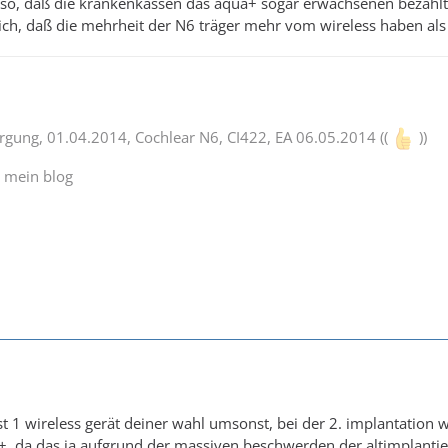
s so, daß die krankenkassen das aqua+ sogar erwachsenen bezahlt !! 
ich, daß die mehrheit der N6 träger mehr vom wireless haben als
orgung, 01.04.2014, Cochlear N6, CI422, EA 06.05.2014 ((
))
d mein blog
 1 wireless gerät deiner wahl umsonst, bei der 2. implantation wi
, da das ja aufgrund der massiven beschwerden der altimplantier