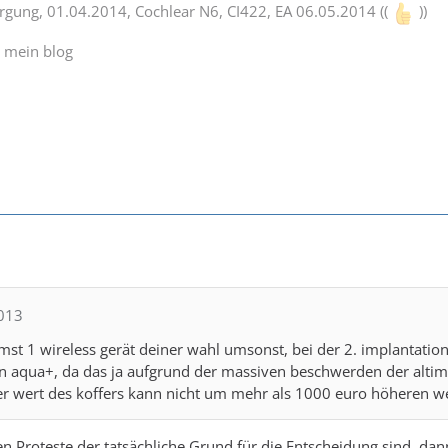
orgung, 01.04.2014, Cochlear N6, CI422, EA 06.05.2014 ((
))
d mein blog
2013
st 1 wireless gerät deiner wahl umsonst, bei der 2. implantation 
n aqua+, da das ja aufgrund der massiven beschwerden der altimp
er wert des koffers kann nicht um mehr als 1000 euro höheren w
 Proteste der tatsächliche Grund für die Entscheidung sind, dann 