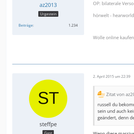
OP: bilaterale Vers
az2013
Urgestein
hörwelt - hearworl
Beiträge
1.234
Wolle online kaufen
2. April 2015 um 22:39
Zitat von az
russell du bekomm
sein und auch kei
geändert, denn d
steffpe
Wenn diese massiven
Gast