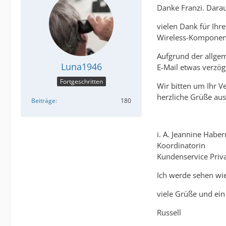
Danke Franzi. Darau
vielen Dank für Ihr
Wireless-Komponen
Aufgrund der allge
Luna1946
E-Mail etwas verzög
Fortgeschritten
Wir bitten um Ihr V
herzliche Grüße au
Beiträge
180
i. A. Jeannine Hab
Koordinatorin
Kundenservice Priv
Ich werde sehen wie
viele Grüße und ein
Russell