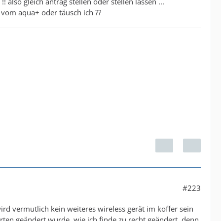
also gleich antrag stellen oder stellen lassen ...
 vom aqua+ oder täusch ich ??
#223
rd vermutlich kein weiteres wireless gerät im koffer sein
ten geändert wurde, wie ich finde zu recht geändert, denn