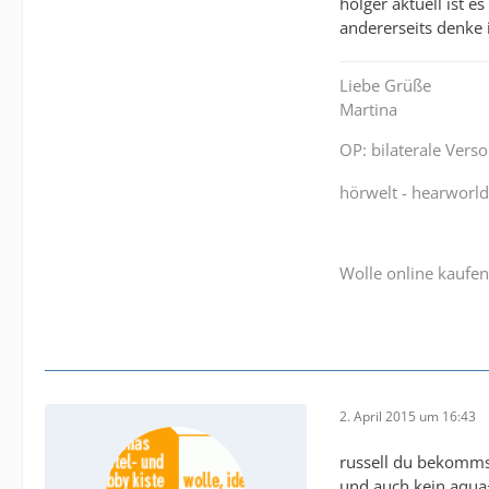
holger aktuell ist e
andererseits denke 
Liebe Grüße
Martina
OP: bilaterale Vers
hörwelt - hearworl
Wolle online kaufen
2. April 2015 um 16:43
russell du bekommst
und auch kein aqua+