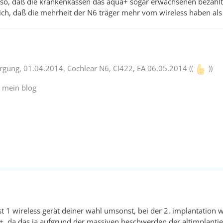
s so, daß die krankenkassen das aqua+ sogar erwachsenen bezahlt !! 
ich, daß die mehrheit der N6 träger mehr vom wireless haben als
orgung, 01.04.2014, Cochlear N6, CI422, EA 06.05.2014 ((
))
d mein blog
 1 wireless gerät deiner wahl umsonst, bei der 2. implantation wi
, da das ja aufgrund der massiven beschwerden der altimplantier