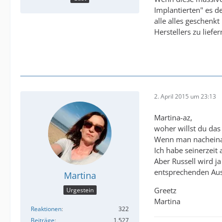
Implantierten" es d
alle alles geschenk
Herstellers zu liefer
2. April 2015 um 23:13
Martina-az,
woher willst du das
Wenn man nacheinand
Ich habe seinerzeit
Aber Russell wird ja
entsprechenden Aus
Martina
Greetz
Urgestein
Martina
Reaktionen
322
Beiträge
1.527