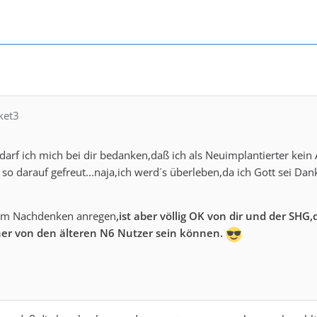
ket3
n darf ich mich bei dir bedanken,daß ich als Neuimplantierter ke
h so darauf gefreut...naja,ich werd´s überleben,da ich Gott sei 
zum Nachdenken anregen
,ist aber völlig OK von dir und der SHG
ner von den älteren N6 Nutzer sein können.