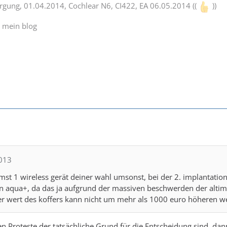
orgung, 01.04.2014, Cochlear N6, CI422, EA 06.05.2014 ((
))
d mein blog
2013
st 1 wireless gerät deiner wahl umsonst, bei der 2. implantation 
n aqua+, da das ja aufgrund der massiven beschwerden der altimp
er wert des koffers kann nicht um mehr als 1000 euro höheren w
 Proteste der tatsächliche Grund für die Entscheidung sind, dann 