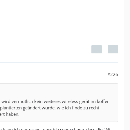
#226
wird vermutlich kein weiteres wireless gerät im koffer
lantierten geändert wurde, wie ich finde zu recht
ert haben.
kann ich nur sagen, dass ich sehr schade, dass die "Alt-