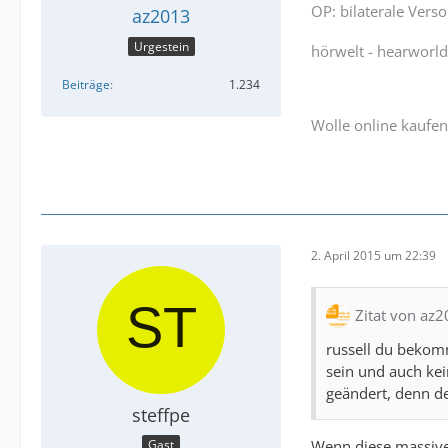
OP: bilaterale Vers
az2013
Urgestein
hörwelt - hearworl
Beiträge
1.234
Wolle online kaufen
2. April 2015 um 22:39
Zitat von az
russell du bekomm
sein und auch kei
geändert, denn d
steffpe
Wenn diese massiven
Gast