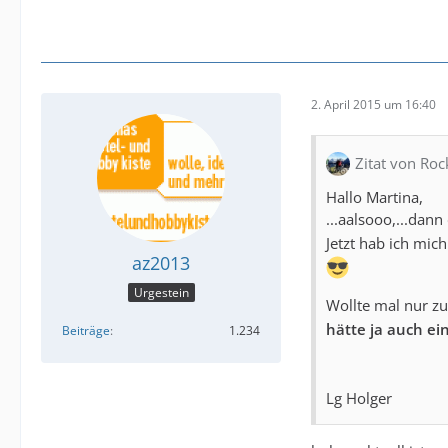
2. April 2015 um 16:40
Zitat von Roc
Hallo Martina,
...aalsooo,...dan
Jetzt hab ich mic
az2013
Urgestein
Wollte mal nur 
hätte ja auch ei
Beiträge
1.234
Lg Holger