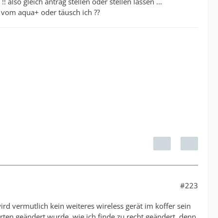
also gleich antrag stellen oder stellen lassen ...
 vom aqua+ oder täusch ich ??
#223
rd vermutlich kein weiteres wireless gerät im koffer sein
ten geändert wurde, wie ich finde zu recht geändert, denn