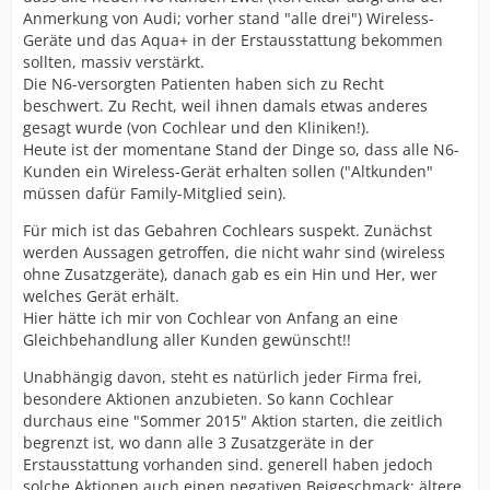
Anmerkung von Audi; vorher stand "alle drei") Wireless-
Geräte und das Aqua+ in der Erstausstattung bekommen
sollten, massiv verstärkt.
Die N6-versorgten Patienten haben sich zu Recht
beschwert. Zu Recht, weil ihnen damals etwas anderes
gesagt wurde (von Cochlear und den Kliniken!).
Heute ist der momentane Stand der Dinge so, dass alle N6-
Kunden ein Wireless-Gerät erhalten sollen ("Altkunden"
müssen dafür Family-Mitglied sein).
Für mich ist das Gebahren Cochlears suspekt. Zunächst
werden Aussagen getroffen, die nicht wahr sind (wireless
ohne Zusatzgeräte), danach gab es ein Hin und Her, wer
welches Gerät erhält.
Hier hätte ich mir von Cochlear von Anfang an eine
Gleichbehandlung aller Kunden gewünscht!!
Unabhängig davon, steht es natürlich jeder Firma frei,
besondere Aktionen anzubieten. So kann Cochlear
durchaus eine "Sommer 2015" Aktion starten, die zeitlich
begrenzt ist, wo dann alle 3 Zusatzgeräte in der
Erstausstattung vorhanden sind. generell haben jedoch
solche Aktionen auch einen negativen Beigeschmack: ältere