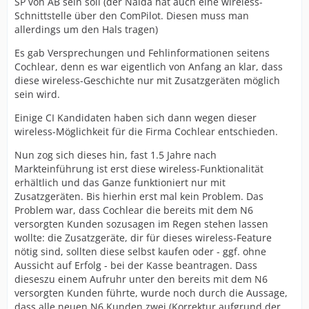
SP von AB sein soll (der Naida hat auch eine wireless-
Schnittstelle über den ComPilot. Diesen muss man
allerdings um den Hals tragen)
Es gab Versprechungen und Fehlinformationen seitens
Cochlear, denn es war eigentlich von Anfang an klar, dass
diese wireless-Geschichte nur mit Zusatzgeräten möglich
sein wird.
Einige CI Kandidaten haben sich dann wegen dieser
wireless-Möglichkeit für die Firma Cochlear entschieden.
Nun zog sich dieses hin, fast 1.5 Jahre nach
Markteinführung ist erst diese wireless-Funktionalität
erhältlich und das Ganze funktioniert nur mit
Zusatzgeräten. Bis hierhin erst mal kein Problem. Das
Problem war, dass Cochlear die bereits mit dem N6
versorgten Kunden sozusagen im Regen stehen lassen
wollte: die Zusatzgeräte, dir für dieses wireless-Feature
nötig sind, sollten diese selbst kaufen oder - ggf. ohne
Aussicht auf Erfolg - bei der Kasse beantragen. Dass
dieseszu einem Aufruhr unter den bereits mit dem N6
versorgten Kunden führte, wurde noch durch die Aussage,
dass alle neuen N6 Kunden zwei (Korrektur aufgrund der