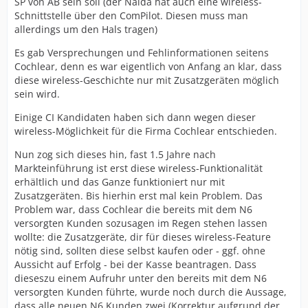
SP von AB sein soll (der Naida hat auch eine wireless-
Schnittstelle über den ComPilot. Diesen muss man
allerdings um den Hals tragen)
Es gab Versprechungen und Fehlinformationen seitens
Cochlear, denn es war eigentlich von Anfang an klar, dass
diese wireless-Geschichte nur mit Zusatzgeräten möglich
sein wird.
Einige CI Kandidaten haben sich dann wegen dieser
wireless-Möglichkeit für die Firma Cochlear entschieden.
Nun zog sich dieses hin, fast 1.5 Jahre nach
Markteinführung ist erst diese wireless-Funktionalität
erhältlich und das Ganze funktioniert nur mit
Zusatzgeräten. Bis hierhin erst mal kein Problem. Das
Problem war, dass Cochlear die bereits mit dem N6
versorgten Kunden sozusagen im Regen stehen lassen
wollte: die Zusatzgeräte, dir für dieses wireless-Feature
nötig sind, sollten diese selbst kaufen oder - ggf. ohne
Aussicht auf Erfolg - bei der Kasse beantragen. Dass
dieseszu einem Aufruhr unter den bereits mit dem N6
versorgten Kunden führte, wurde noch durch die Aussage,
dass alle neuen N6 Kunden zwei (Korrektur aufgrund der