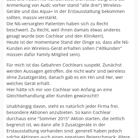
Anmerkung von Audi; vorher stand "alle drei") Wireless-
Geräte und das Aqua+ in der Erstausstattung bekommen
sollten, massiv verstärkt.
Die N6-versorgten Patienten haben sich zu Recht
beschwert. Zu Recht, weil ihnen damals etwas anderes
gesagt wurde (von Cochlear und den Kliniken!).
Heute ist der momentane Stand der Dinge so, dass alle N6-
Kunden ein Wireless-Gerät erhalten sollen ("Altkunden"
müssen dafür Family-Mitglied sein).
Für mich ist das Gebahren Cochlears suspekt. Zunächst
werden Aussagen getroffen, die nicht wahr sind (wireless
ohne Zusatzgeräte), danach gab es ein Hin und Her, wer
welches Gerät erhält.
Hier hätte ich mir von Cochlear von Anfang an eine
Gleichbehandlung aller Kunden gewünscht!!
Unabhängig davon, steht es natürlich jeder Firma frei,
besondere Aktionen anzubieten. So kann Cochlear
durchaus eine "Sommer 2015" Aktion starten, die zeitlich
begrenzt ist, wo dann alle 3 Zusatzgeräte in der
Erstausstattung vorhanden sind. generell haben jedoch
solche Aktionen auch einen negativen Beigeschmack: ältere