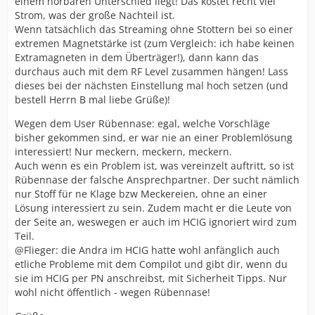
einem hörbaren Unterschied liegt! Das kostet recht viel
Strom, was der große Nachteil ist.
Wenn tatsächlich das Streaming ohne Stottern bei so einer
extremen Magnetstärke ist (zum Vergleich: ich habe keinen
Extramagneten in dem Überträger!), dann kann das
durchaus auch mit dem RF Level zusammen hängen! Lass
dieses bei der nächsten Einstellung mal hoch setzen (und
bestell Herrn B mal liebe Grüße)!
Wegen dem User Rübennase: egal, welche Vorschläge
bisher gekommen sind, er war nie an einer Problemlösung
interessiert! Nur meckern, meckern, meckern.
Auch wenn es ein Problem ist, was vereinzelt auftritt, so ist
Rübennase der falsche Ansprechpartner. Der sucht nämlich
nur Stoff für ne Klage bzw Meckereien, ohne an einer
Lösung interessiert zu sein. Zudem macht er die Leute von
der Seite an, weswegen er auch im HCIG ignoriert wird zum
Teil.
@Flieger: die Andra im HCIG hatte wohl anfänglich auch
etliche Probleme mit dem Compilot und gibt dir, wenn du
sie im HCIG per PN anschreibst, mit Sicherheit Tipps. Nur
wohl nicht öffentlich - wegen Rübennase!