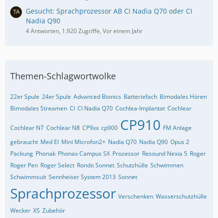
Gesucht: Sprachprozessor AB CI Nadia Q70 oder CI
Nadia Q90
4 Antworten, 1.920 Zugriffe, Vor einem Jahr
Themen-Schlagwortwolke
22er Spule
24er Spule
Advanced Bionics
Batteriefach
Bimodales Hören
Bimodales Streamen
CI
CI Nadia Q70
Cochlea-Implantat
Cochlear
CP910
Cochlear N7
Cochlear N8
CP9xx
cp900
FM Anlage
gebraucht
Med El
Mini Microfon2+
Nadia Q70
Nadia Q90
Opus 2
Packung
Phonak
Phonax Campus SX
Prozessor
Resound Nexia 5
Roger
Roger Pen
Roger Select
Rondo Sonnet
Schutzhülle
Schwimmen
Schwimmsuit
Sennheiser System 2013
Sonnet
Sprachprozessor
Verschenken
Wasserschutzhülle
Wecker
XS
Zubehör